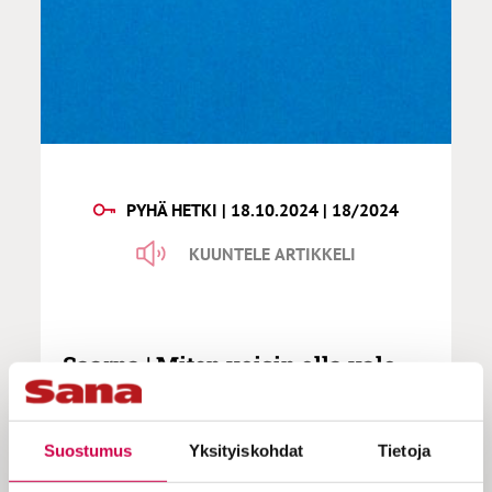
PYHÄ HETKI | 18.10.2024 | 18/2024
KUUNTELE ARTIKKELI
Saarna | Miten voisin olla valo,
joka hyödyttää muita?
Suostumus
Yksityiskohdat
Tietoja
Jeesus kutsuu meitä maailman