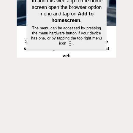
To add this web app to the home
screen open the browser option
menu and tap on
Add to
homescreen
.
The menu can be accessed by pressing
the menu hardware button if your device
Pyhä hetki | 21.06.2026
has one, or by tapping the top right menu
Saarna | Hurskas poika ei ollut Isälle
icon
.
sen rakkaampi kuin kaiken tuhlannut
veli
Toimitus
Yhteystiedot
Postiosoite