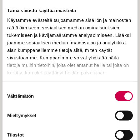
valoksi. Mutta mitä hyötyä on
Tämä sivusto käyttää evästeitä
valosta, joka loistaa piilossa, kysyy
Käytämme evästeitä tarjoamamme sisällön ja mainosten
rovasti Ulla Saunaluoma.
räätälöimiseen, sosiaalisen median ominaisuuksien
tukemiseen ja kävijämäärämme analysoimiseen. Lisäksi
jaamme sosiaalisen median, mainosalan ja analytiikka-
alan kumppaneillemme tietoja siitä, miten käytät
Vietämme reformaation sunnuntaita.
sivustoamme. Kumppanimme voivat yhdistää näitä
Reformaation yhtenä oli palata ”back to the
tietoja muihin tietoihin, joita olet antanut heille tai joita on
roots”, takaisin juurille. Omassa
kerätty, kun olet käyttänyt heidän palvelujaan.
elämässään jokainen meistä voi välillä
etääntyä uskon perusasioista – ja palata
Cookiebot >
takaisin. Voimme aina uudistua. Liturginen
Suostumuksen
Välttämätön
väri on vihreä, ja kynttilöitä sytytetään
valinta
kaksi. Evankeliumi: Matt. 5:13–16…
Mieltymykset
Tilastot