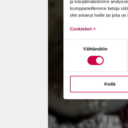
ja kävijämäärämme analysoim
kumppaneillemme tietoja siitä
olet antanut heille tai joita o
Cookiebot >
Suostumuksen
Välttämätön
valinta
Kiellä