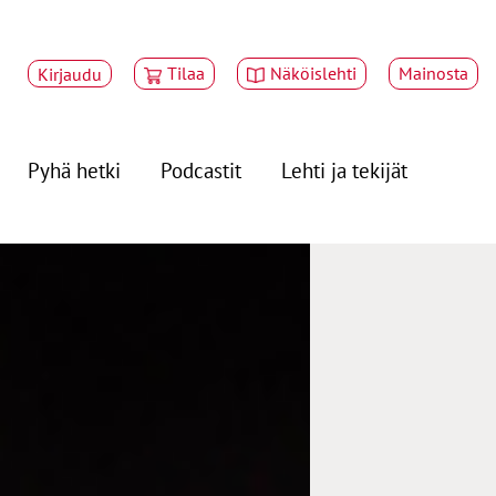
Tilaa
Näköislehti
Mainosta
Kirjaudu
Pyhä hetki
Podcastit
Lehti ja tekijät