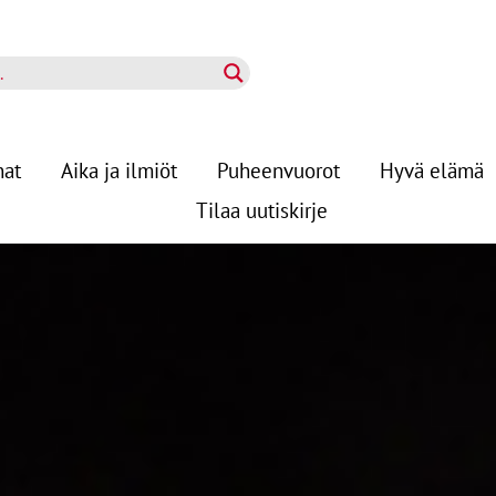
nat
Aika ja ilmiöt
Puheenvuorot
Hyvä elämä
Tilaa uutiskirje