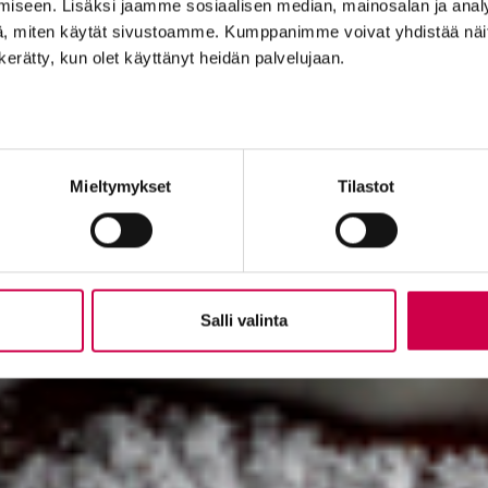
iseen. Lisäksi jaamme sosiaalisen median, mainosalan ja analy
, miten käytät sivustoamme. Kumppanimme voivat yhdistää näitä t
n kerätty, kun olet käyttänyt heidän palvelujaan.
Mieltymykset
Tilastot
Salli valinta