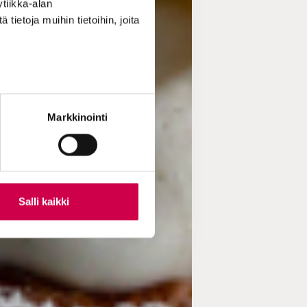
tiikka-alan
ietoja muihin tietoihin, joita
Markkinointi
Salli kaikki