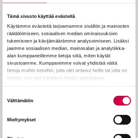
haavoihin, uskoo saamelaispappi
Mari Valjakka.
Tämä sivusto käyttää evästeitä
Käytämme evästeitä tarjoamamme sisällön ja mainosten
räätälöimiseen, sosiaalisen median ominaisuuksien
Ensimmäisen pääsiäisen jälkeisen
tukemiseen ja kävijämäärämme analysoimiseen. Lisäksi
sunnuntain teemana on Ylösnousseen
jaamme sosiaalisen median, mainosalan ja analytiikka-
todistajia. Päivän latinankielinen nimi
alan kumppaneillemme tietoja siitä, miten käytät
quasi modo geniti merkitsee suomeksi
sivustoamme. Kumppanimme voivat yhdistää näitä
”niin kuin vastasyntyneet”, mikä viittaa
tietoja muihin tietoihin, joita olet antanut heille tai joita on
siihen, että kastetun kristityn on elettävä
kerätty, kun olet käyttänyt heidän palvelujaan.
”uutena ihmisenä”. Päivän evankeliumissa
Jeesus ilmestyy oppilailleen toivottaen
Cookiebot >
Suostumuksen
”rauha teille”. Oppilaista varsinkin
Välttämätön
valinta
Tuomas…
Mieltymykset