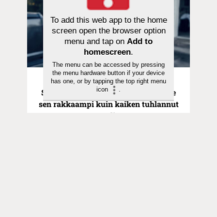
To add this web app to the home
screen open the browser option
menu and tap on
Add to
homescreen
.
The menu can be accessed by pressing
the menu hardware button if your device
Pyhä hetki | 21.06.2026
has one, or by tapping the top right menu
icon
.
Saarna | Hurskas poika ei ollut Isälle
sen rakkaampi kuin kaiken tuhlannut
veli
Toimitus