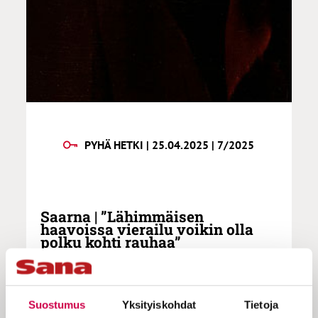
PYHÄ HETKI | 25.04.2025 | 7/2025
Saarna | ”Lähimmäisen
haavoissa vierailu voikin olla
polku kohti rauhaa”
Suostumus
Yksityiskohdat
Tietoja
Sovintoa ei synny, ellei katso toisen