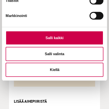
Tilastot
KOKEILE KUUKAUSI
EUROLLA
Markkinointi
Tutustu Sanan digitilaukseen
1 € / 1 kk. Se on helppoa ja
Salli kaikki
turvallista, voit perua
tilauksen milloin hyvänsä.
Salli valinta
Tilaa Sana
Kiellä
LISÄÄ AIHEPIIRISTÄ