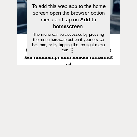
To add this web app to the home
screen open the browser option
menu and tap on
Add to
homescreen
.
The menu can be accessed by pressing
the menu hardware button if your device
Pyhä hetki | 21.06.2026
has one, or by tapping the top right menu
Saarna | Hurskas poika ei ollut Isälle
icon
.
sen rakkaampi kuin kaiken tuhlannut
veli
Toimitus
Yhteystiedot