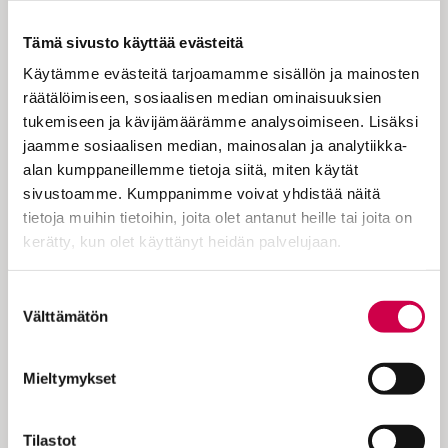
Hämeenkyrössä teki työtä leskiäiti,
Tämä sivusto käyttää evästeitä
joka säästi rahaa tyttären
Käytämme evästeitä tarjoamamme sisällön ja mainosten
koulunkäymiseen. Siihen kätkeytyi
räätälöimiseen, sosiaalisen median ominaisuuksien
siunaus, kirjoittaa Kalle Virta.
tukemiseen ja kävijämäärämme analysoimiseen. Lisäksi
jaamme sosiaalisen median, mainosalan ja analytiikka-
alan kumppaneillemme tietoja siitä, miten käytät
Teemanamme on tänään Lähimmäinen.
sivustoamme. Kumppanimme voivat yhdistää näitä
Jeesuksen kyvyssä rakastaa lähimmäistä
tietoja muihin tietoihin, joita olet antanut heille tai joita on
niin kuin itseä ilmeni Jumalan rakkaus,
kerätty, kun olet käyttänyt heidän palvelujaan.
joka ylittää kaikki rajat. Jeesus on myös
jokaisen kristityn esikuva. Osallisuudesta
Cookiebot >
Suostumuksen
Kristukseen saamme voiman rakastaa
Välttämätön
valinta
lähimmäistä. Aina ihminen ei edes ole
tietoinen siitä, että todellisuudessa hän…
Mieltymykset
Tilastot