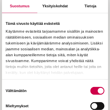
Suostumus
Yksityiskohdat
Tietoja
Kalle Virran mielestä maailman
vaikein rukous on: ”Jumala, ole
Tämä sivusto käyttää evästeitä
minulle syntiselle armollinen!” ”Se
Käytämme evästeitä tarjoamamme sisällön ja mainosten
vie meidät syvälle omaan itseemme”,
räätälöimiseen, sosiaalisen median ominaisuuksien
hän kirjoittaa.
tukemiseen ja kävijämäärämme analysoimiseen. Lisäksi
jaamme sosiaalisen median, mainosalan ja analytiikka-
alan kumppaneillemme tietoja siitä, miten käytät
sivustoamme. Kumppanimme voivat yhdistää näitä
tietoja muihin tietoihin, joita olet antanut heille tai joita on
kerätty, kun olet käyttänyt heidän palvelujaan.
Tämä pyhä kuuluu helluntaijaksoon, ja
Cookiebot >
Suostumuksen
päivän evankeliumin avulla voi harrastaa
Välttämätön
valinta
itsetutkiskelua. Evankeliumi: Luuk. 18:9–14
Muutamille, jotka olivat varmoja omasta
vanhurskaudestaan ja väheksyivät muita,
Mieltymykset