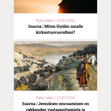
Pyhä hetki | 19.07.2026
Saarna | Miten löydän omalle
kirkastusvuorelleni?
Pyhä hetki | 12.07.2026
Saarna | Jeesuksen seuraaminen on
rakkauden vastaanottamista ja