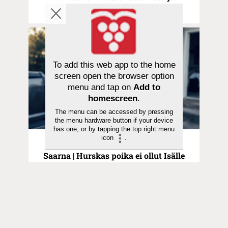
jakamista
To add this web app to the home
screen open the browser option
menu and tap on
Add to
homescreen
.
The menu can be accessed by pressing
the menu hardware button if your device
has one, or by tapping the top right menu
icon
.
Pyhä hetki | 21.06.2026
Saarna | Hurskas poika ei ollut Isälle
sen rakkaampi kuin kaiken tuhlannut
veli