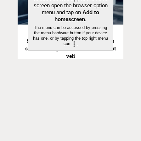
screen open the browser option
menu and tap on
Add to
homescreen
.
The menu can be accessed by pressing
Pyhä hetki | 21.06.2026
the menu hardware button if your device
has one, or by tapping the top right menu
Saarna | Hurskas poika ei ollut Isälle
icon
.
sen rakkaampi kuin kaiken tuhlannut
veli
Toimitus
Yhteystiedot
Postiosoite