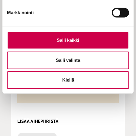
KOKEILE KUUKAUSI
EUROLLA
Markkinointi
Tutustu Sanan digitilaukseen
1 € / 1 kk. Se on helppoa ja
Salli kaikki
turvallista, voit perua
tilauksen milloin hyvänsä.
Salli valinta
Kiellä
Tilaa Sana
LISÄÄ AIHEPIIRISTÄ