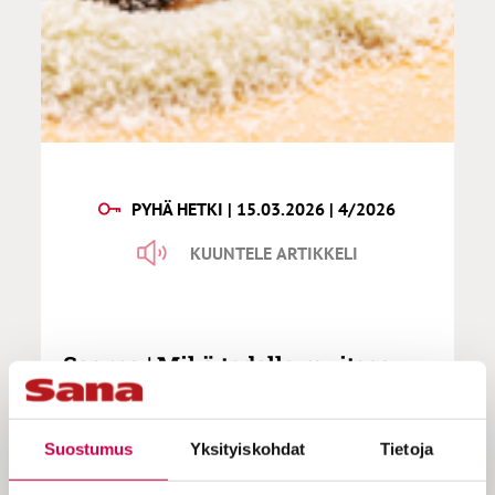
PYHÄ HETKI | 15.03.2026 | 4/2026
KUUNTELE ARTIKKELI
Saarna | Mikä todella ravitsee
ihmisen?
Suostumus
Yksityiskohdat
Tietoja
”Ihmisen syvin nälkä ja jano ei ole