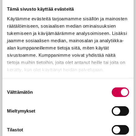
sitä, mikä murisuttaa vatsanpohjaa”,
Tämä sivusto käyttää evästeitä
Kalle Virta kirjoittaa saarnassaan.
Käytämme evästeitä tarjoamamme sisällön ja mainosten
räätälöimiseen, sosiaalisen median ominaisuuksien
tukemiseen ja kävijämäärämme analysoimiseen. Lisäksi
Vietämme pääsiäisjakson 4. paastonajan
jaamme sosiaalisen median, mainosalan ja analytiikka-
sunnuntaita. Joh. 6:24–35: Evankeliumista
alan kumppaneillemme tietoja siitä, miten käytät
Johanneksen mukaan, luvusta 6 Ihmiset
sivustoamme. Kumppanimme voivat yhdistää näitä
nousivat veneisiin ja lähtivät
tietoja muihin tietoihin, joita olet antanut heille tai joita on
Kapernaumiin etsimään Jeesusta. He
kerätty, kun olet käyttänyt heidän palvelujaan.
löysivät Jeesuksen järven toiselta puolelta
ja kysyivät häneltä: ”Rabbi, milloin sinä olet
Cookiebot >
Suostumuksen
tullut tänne?” Jeesus vastasi: ”Totisesti,
Välttämätön
valinta
totisesti: ette te…
Mieltymykset
Tilastot