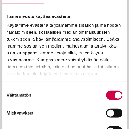
uskon, että hänen sloganinsa olisi:
’Älkää siis huolehtiko huomispäivästä,
Tämä sivusto käyttää evästeitä
se pitää kyllä itsestään huolen’”,
Käytämme evästeitä tarjoamamme sisällön ja mainosten
Miika Koistinen kirjoittaa sunnuntain
räätälöimiseen, sosiaalisen median ominaisuuksien
saarnassaan.
tukemiseen ja kävijämäärämme analysoimiseen. Lisäksi
jaamme sosiaalisen median, mainosalan ja analytiikka-
alan kumppaneillemme tietoja siitä, miten käytät
Teemana on Jumalan huolenpito.
sivustoamme. Kumppanimme voivat yhdistää näitä
Jumalaan uskovan ei tarvitse kantaa
tietoja muihin tietoihin, joita olet antanut heille tai joita on
murhetta kaikesta mahdollisesta. Taivaan
kerätty, kun olet käyttänyt heidän palvelujaan.
Isä pitää meistä huolen ja auttaa löytämään
kaikkien tärkeimmän: Jumalan
Cookiebot >
Suostumuksen
valtakunnan. Näin Jumala vapauttaa
Välttämätön
valinta
tekemään hyvää lähimmäisille, sillä
ulospäin usko näkyy rakkautena.
Mieltymykset
Liturginen väri on vihreä ja…