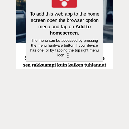
To add this web app to the home
screen open the browser option
menu and tap on
Add to
homescreen
.
The menu can be accessed by pressing
the menu hardware button if your device
has one, or by tapping the top right menu
Pyhä hetki | 21.06.2026
icon
.
Saarna | Hurskas poika ei ollut Isälle
sen rakkaampi kuin kaiken tuhlannut
veli
Toimitus