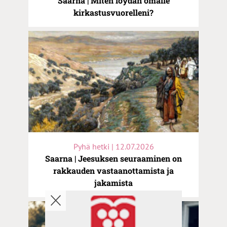
Saarna | Miten löydän omalle
kirkastusvuorelleni?
Pyhä hetki | 12.07.2026
Saarna | Jeesuksen seuraaminen on
rakkauden vastaanottamista ja
jakamista