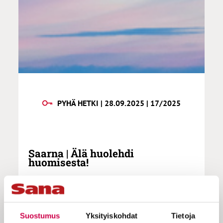
PYHÄ HETKI | 28.09.2025 | 17/2025
Saarna | Älä huolehdi
huomisesta!
”Jos Jeesus olisi life coach, niin
Suostumus
Yksityiskohdat
Tietoja