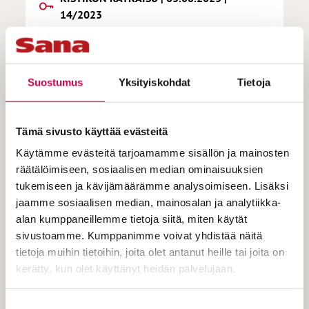
14/2023
Ristikon 13/2023 ratkaisu
Suostumus
Yksityiskohdat
Tietoja
Tämä sivusto käyttää evästeitä
Käytämme evästeitä tarjoamamme sisällön ja mainosten
räätälöimiseen, sosiaalisen median ominaisuuksien
tukemiseen ja kävijämäärämme analysoimiseen. Lisäksi
jaamme sosiaalisen median, mainosalan ja analytiikka-
KOKEILE KUUKAUSI
alan kumppaneillemme tietoja siitä, miten käytät
sivustoamme. Kumppanimme voivat yhdistää näitä
EUROLLA
tietoja muihin tietoihin, joita olet antanut heille tai joita on
kerätty, kun olet käyttänyt heidän palvelujaan.
Tutustu Sanan digitilaukseen
1 € / 1 kk. Se on helppoa ja
Cookiebot >
Suostumuksen