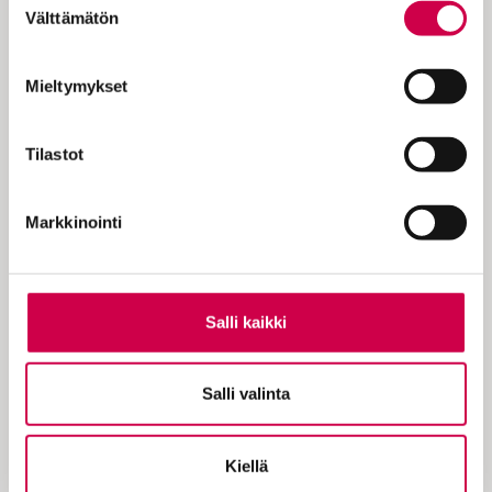
turvallista, voit perua
Välttämätön
valinta
tilauksen milloin hyvänsä.
Mieltymykset
Tilaa Sana
Tilastot
Markkinointi
LISÄÄ AIHEPIIRISTÄ
Salli kaikki
Ristikon ratkaisu
Salli valinta
JAA ARTIKKELI
Kiellä