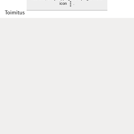
icon
.
Toimitus
Yhteystiedot
Postiosoite
PL 48, 08101 LOHJA
Kust
antaja ja j
ulkaisija
Kansan Raamattuseuran Säätiö sr
Tilaajapalvelu
Sana-lehden kampanjat
Kestotilaajan edut
Tilausehdot
Tietosuojalauseke
Tilaajapalvelu
Osoitteenmuutokset