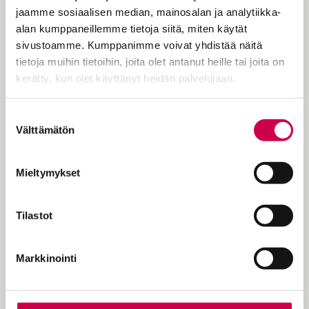
kuukauden ikäisen tyttäremme
jaamme sosiaalisen median, mainosalan ja analytiikka-
ensimmäinen pidempi ulkomaanmatka ja
alan kumppaneillemme tietoja siitä, miten käytät
ensimmäinen kerta lentokoneessa. Kaikki
sivustoamme. Kumppanimme voivat yhdistää näitä
oli kuitenkin mennyt hyvin. Junassa
tietoja muihin tietoihin, joita olet antanut heille tai joita on
väsynyt vauva alkoi…
kerätty, kun olet käyttänyt heidän palvelujaan.
Cookiebot >
Suostumuksen
Välttämätön
valinta
KOKEILE KUUKAUSI
Mieltymykset
EUROLLA
Tilastot
Tutustu Sanan digitilaukseen
1 € / 1 kk. Se on helppoa ja
Markkinointi
turvallista, voit perua
tilauksen milloin hyvänsä.