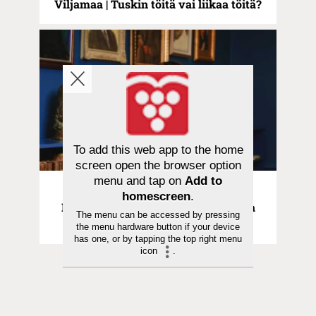
Viljamaa | Tuskin töitä vai liikaa töitä?
To add this web app to the home
screen open the browser option
menu and tap on
Add to
Kolumni | 29.05.2026
homescreen
.
Haukio | Valon voima – kulttuurista
The menu can be accessed by pressing
hyvinvointia
the menu hardware button if your device
has one, or by tapping the top right menu
icon
.