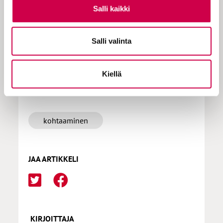
Salli kaikki
Tilaa Sana
Salli valinta
Kiellä
LISÄÄ AIHEPIIRISTÄ
kohtaaminen
JAA ARTIKKELI
KIRJOITTAJA