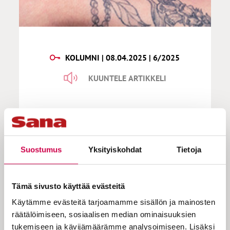
KOLUMNI | 08.04.2025 | 6/2025
KUUNTELE ARTIKKELI
Raninen | Pala sydäntä
Suostumus
Yksityiskohdat
Tietoja
Palasimme perheeni kanssa lomamatkalta
Tämä sivusto käyttää evästeitä
Espanjasta. Nousimme rättiväsyneinä
Helsinki-Vantaan lentokentältä junaan.
Käytämme evästeitä tarjoamamme sisällön ja mainosten
Reissu oli ollut virkistävä, mutta myös
räätälöimiseen, sosiaalisen median ominaisuuksien
jännittävä, sillä kyseessä oli viiden
tukemiseen ja kävijämäärämme analysoimiseen. Lisäksi