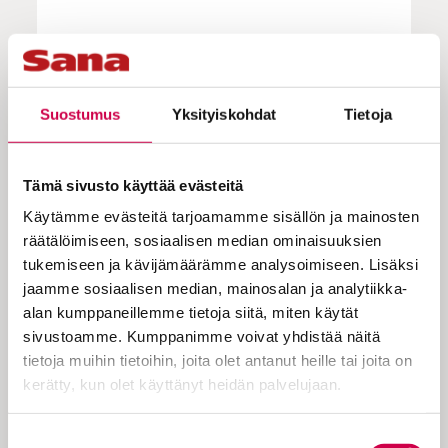
Vielä aivan viime vuosiin asti uutta
hallitusta nimitettäessä ministerit
Suostumus
Yksityiskohdat
Tietoja
vannoivat ministerinvalan käsi
Raamatulla. Raamattu näyttäytyy
tällaisissa uutiskuvissa syvästi
Tämä sivusto käyttää evästeitä
arvovaltaisena. Se edustaa totuutta ja
Käytämme evästeitä tarjoamamme sisällön ja mainosten
räätälöimiseen, sosiaalisen median ominaisuuksien
jotain yksittäistä ministeriä
tukemiseen ja kävijämäärämme analysoimiseen. Lisäksi
suurempaa, mikä yhdistää
jaamme sosiaalisen median, mainosalan ja analytiikka-
aikaisempiin sukupolviin.
alan kumppaneillemme tietoja siitä, miten käytät
sivustoamme. Kumppanimme voivat yhdistää näitä
tietoja muihin tietoihin, joita olet antanut heille tai joita on
Raamattuun liittyy suuri symbolinen
kerätty, kun olet käyttänyt heidän palvelujaan.
arvolataus. Mutta mitä Raamattuun
päätyneet tekstit sanovat omasta
Cookiebot >
Suostumuksen