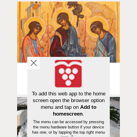
Sana avautuu | 10.06.2026
Mitä ajatella Jumalasta? Osa 2/5:
Sensuroitu käsky
To add this web app to the home
screen open the browser option
menu and tap on
Add to
homescreen
.
The menu can be accessed by pressing
the menu hardware button if your device
has one, or by tapping the top right menu