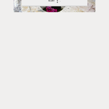
icon
.
Sana avautuu | 03.06.2026
Mitä ajatella Jumalasta? Osa 1/5 | Älä
usko tätä Jumalasta
Toimitus
Yhteystiedot
Postiosoite
PL 48, 08101 LOHJA