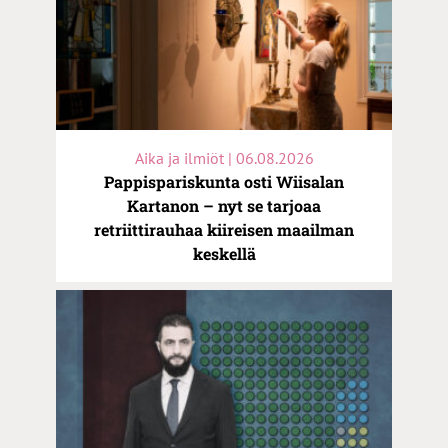
Aika ja ilmiöt | 06.08.2026
Pappispariskunta osti Wiisalan
Kartanon – nyt se tarjoaa
retriittirauhaa kiireisen maailman
keskellä