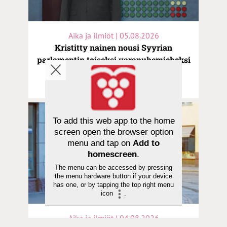
Aika ja ilmiöt | 05.08.2026
Kristitty nainen nousi Syyrian
parlamentin toiseksi varapuhemieheksi
– vähemmistöjen asema on silti
vaarallinen
To add this web app to the home
screen open the browser option
menu and tap on
Add to
homescreen
.
The menu can be accessed by pressing
the menu hardware button if your device
has one, or by tapping the top right menu
icon
.
Aika ja ilmiöt | 04.08.2026