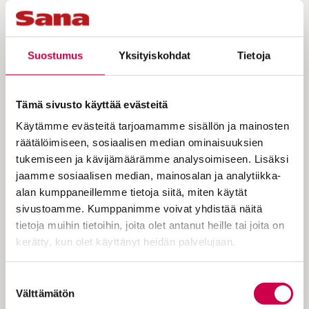
näkyy siinä, miten toimin
muiden ihmisten kanssa”
Suostumus
Yksityiskohdat
Tietoja
Professori Martin Ubani pitää
Tämä sivusto käyttää evästeitä
uskontolukutaitoa kriittisenä
Käytämme evästeitä tarjoamamme sisällön ja mainosten
osaamisena nyky-Suomessa.
räätälöimiseen, sosiaalisen median ominaisuuksien
Ratkaisevan sysäyksen akateemiselle
tukemiseen ja kävijämäärämme analysoimiseen. Lisäksi
uralle hän sai käytännön
jaamme sosiaalisen median, mainosalan ja analytiikka-
alan kumppaneillemme tietoja siitä, miten käytät
opetustyössä.
sivustoamme. Kumppanimme voivat yhdistää näitä
tietoja muihin tietoihin, joita olet antanut heille tai joita on
kerätty, kun olet käyttänyt heidän palvelujaan.
Martin Ubani kertoo kuusivuotiaana
alkaneen koulutaipaleensa alkumetreistä:
Cookiebot >
Suostumuksen
– Äiti oli unohtanut, että Suomessa
Välttämätön
valinta
mennään kouluun seitsemänvuotiaana.