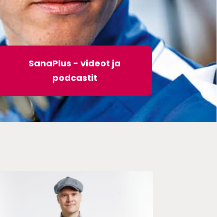
SanaPlus - videot ja
podcastit