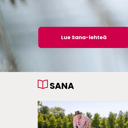
Lue Sana-lehteä
SANA