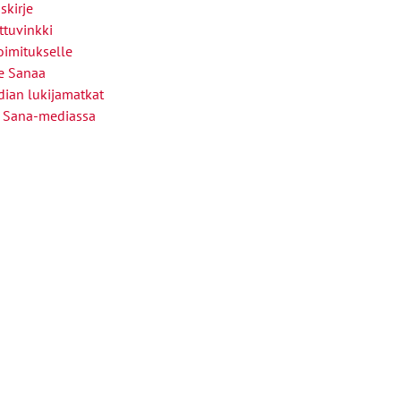
skirje
ttuvinkki
oimitukselle
le Sanaa
ian lukijamatkat
 Sana-mediassa