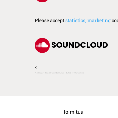
Please accept
statistics, marketing
coo
SOUNDCLOUD
<
Kansan Raamattuseura
·
KRS Podcastit
Toimitus