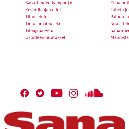
Sana-lehden kampanjat
Tilaa uuti
Kestotilaajan edut
Lähetä ju
Tilausehdot
Palaute t
Tietosuojalauseke
Suositte
Tilaajapalvelu
Sana-med
n
Osoitteenmuutokset
Mainosta