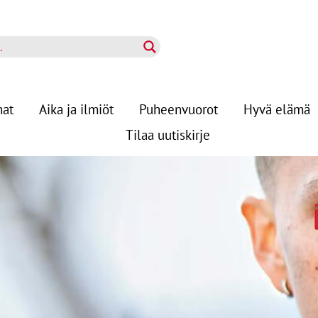
nat
Aika ja ilmiöt
Puheenvuorot
Hyvä elämä
Tilaa uutiskirje