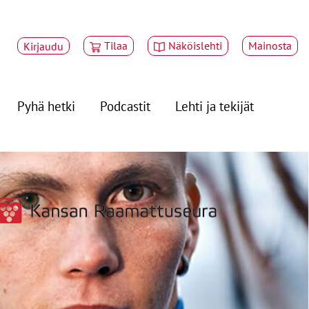
Tilaa
Näköislehti
Mainosta
Kirjaudu
Pyhä hetki
Podcastit
Lehti ja tekijät