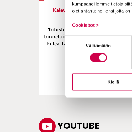
kumppaneillemme tietoja siitä
Kalevi Lehtinen -symposium 26.8.
olet antanut heille tai joita o
08.06.2026
Cookiebot >
Tutustumme symposiumissa aikam
tunnetuimman suomalaisen evankelis
Suostumuksen
Kalevi Lehtisen elämään ja julistuksee
Välttämätön
valinta
Kiellä
YOUTUBE