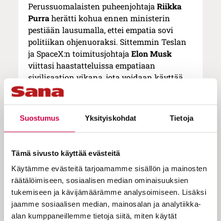
Perussuomalaisten puheenjohtaja
Riikka
Purra
herätti kohua ennen ministerin
pestiään lausumalla, ettei empatia sovi
politiikan ohjenuoraksi. Sittemmin Teslan
ja SpaceX:n toimitusjohtaja
Elon Musk
viittasi haastatteluissa empatiaan
sivilisaation vikana, jota voidaan käyttää
hyväksi, ja kutsui sitä ”itsetuhoiseksi
empatiaksi”. Sekä Purran että Muskin
mielestä empatia ei kuulu
Suostumus
Yksityiskohdat
Tietoja
päätöksentekoon, jossa pitää korostaa
rationaalisuutta ja kokonaisuuden
huomioimista.
Tämä sivusto käyttää evästeitä
Miten empatiasta on tullut huono asia?
Käytämme evästeitä tarjoamamme sisällön ja mainosten
Käsite tarkoittaa kykyä asettua toisen
räätälöimiseen, sosiaalisen median ominaisuuksien
ihmisen asemaan ja ymmärtää hänen
tukemiseen ja kävijämäärämme analysoimiseen. Lisäksi
tunteitaan, ajatuksiaan ja kokemuksiaan.
jaamme sosiaalisen median, mainosalan ja analytiikka-
Se ei tarkoita, että asioista pitäisi olla yhtä
alan kumppaneillemme tietoja siitä, miten käytät