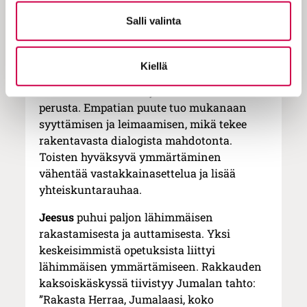
etsimistä ja löytämistä. Päätöksiä tulee
Salli valinta
tehdä ihmisten kokemuksia ja tarpeita
ymmärtäen, ei vain numeroiden, tilastojen
ja vallanhalun perusteella. Politiikka, jota
Kiellä
rakennetaan empatiaa arvostaen, rakentaa
luottamusta. Se on myös demokratian
perusta. Empatian puute tuo mukanaan
syyttämisen ja leimaamisen, mikä tekee
rakentavasta dialogista mahdotonta.
Toisten hyväksyvä ymmärtäminen
vähentää vastakkainasettelua ja lisää
yhteiskuntarauhaa.
Jeesus
puhui paljon lähimmäisen
rakastamisesta ja auttamisesta. Yksi
keskeisimmistä opetuksista liittyi
lähimmäisen ymmärtämiseen. Rakkauden
kaksoiskäskyssä tiivistyy Jumalan tahto:
”Rakasta Herraa, Jumalaasi, koko