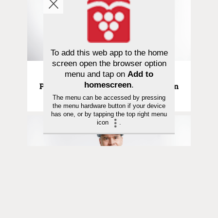
To add this web app to the home
screen open the browser option
Pääkirjoitus | 29.07.2026
menu and tap on
Add to
homescreen
.
Pääkirjoitus | Kiitollisuus on kristityn
tapa nähdä todellisuus
The menu can be accessed by pressing
the menu hardware button if your device
has one, or by tapping the top right menu
icon
.