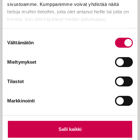
mieltä, vaan sitä, että pystyy eläytymään
sivustoamme. Kumppanimme voivat yhdistää näitä
toisen ihmisen tilanteeseen ja osoittamaan
tietoja muihin tietoihin, joita olet antanut heille tai joita on
myötätuntoa. Empatia kuuluu läheisesti
kerätty, kun olet käyttänyt heidän palvelujaan.
ihmissuhteisiin, vuorovaikutussuhteisiin ja
yhteisymmärryksen löytämiseen.
Cookiebot >
Suostumuksen
Välttämätön
valinta
Päätöksiä tulee tehdä ihmisten
Mieltymykset
kokemuksia ja tarpeita ymmärtäen, ei
vain numeroiden, tilastojen ja
vallanhalun perusteella.
Tilastot
Markkinointi
Sananvapaus kuuluu demokratiaan, mutta
rapauttaako empatian puute demokratiaa?
Demokratia ei ole vain äänestämistä ja
sääntöjen noudattamista vaan toisten
Salli kaikki
kunnioittamista ja yhteisten ratkaisujen