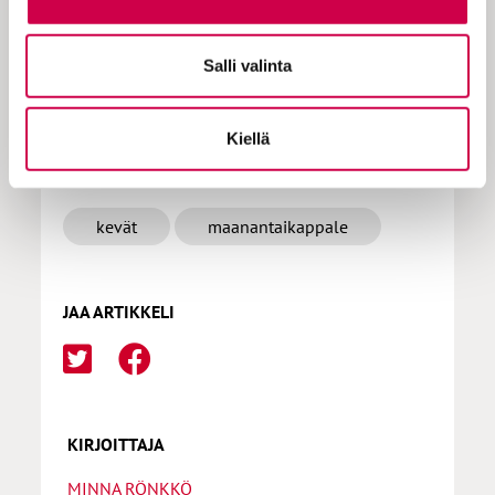
Tilaa Sana
Salli valinta
Kiellä
LISÄÄ AIHEPIIRISTÄ
kevät
maanantaikappale
JAA ARTIKKELI
KIRJOITTAJA
MINNA RÖNKKÖ