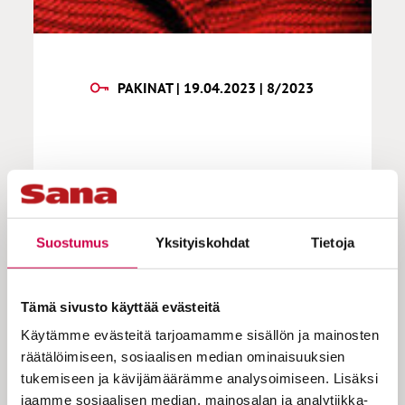
PAKINAT | 19.04.2023 | 8/2023
Mrs. Middleage |
Maanantaikappale
Suostumus
Yksityiskohdat
Tietoja
Kunpa olisin kevätihminen! Osaisin
nauttia valon määrän lisääntymisestä,
Tämä sivusto käyttää evästeitä
lumikellojen ilmestymisestä ensimmäiseen
Käytämme evästeitä tarjoamamme sisällön ja mainosten
sulaneeseen läikkään ja mustarastaan
räätälöimiseen, sosiaalisen median ominaisuuksien
laulusta. Mutta ei! Iloisena ihmisenä minä
tukemiseen ja kävijämäärämme analysoimiseen. Lisäksi
loistan parhaimmillani pimeässä
jaamme sosiaalisen median, mainosalan ja analytiikka-