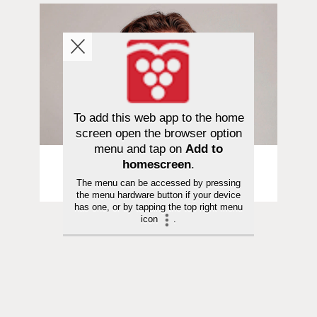
To add this web app to the home
screen open the browser option
menu and tap on
Add to
Pakinat | 24.05.2023
homescreen
.
Mrs. Middleage | Loman tarpeessa
The menu can be accessed by pressing
the menu hardware button if your device
has one, or by tapping the top right menu
icon
.
Toimitus