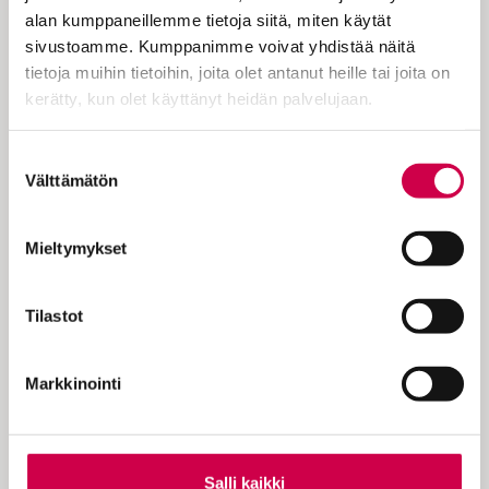
kaamoksessa. Olen kuin heijastin. Keväällä
alan kumppaneillemme tietoja siitä, miten käytät
valon määrän lisääntyessä elimistöni
sivustoamme. Kumppanimme voivat yhdistää näitä
järkyttyy moisesta. Sen sijaan että
tietoja muihin tietoihin, joita olet antanut heille tai joita on
innostuisin, käykin…
kerätty, kun olet käyttänyt heidän palvelujaan.
Cookiebot >
Suostumuksen
Välttämätön
valinta
KOKEILE KUUKAUSI
Mieltymykset
EUROLLA
Tutustu Sanan digitilaukseen
Tilastot
1 € / 1 kk. Se on helppoa ja
turvallista, voit perua
Markkinointi
tilauksen milloin hyvänsä.
Salli kaikki