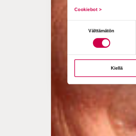
Cookiebot >
Suostumuksen
Välttämätön
valinta
Kiellä