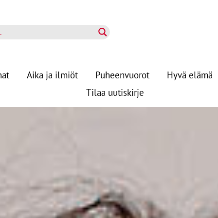
nat
Aika ja ilmiöt
Puheenvuorot
Hyvä elämä
Tilaa uutiskirje