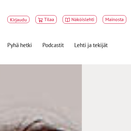
Tilaa
Näköislehti
Mainosta
Kirjaudu
Pyhä hetki
Podcastit
Lehti ja tekijät