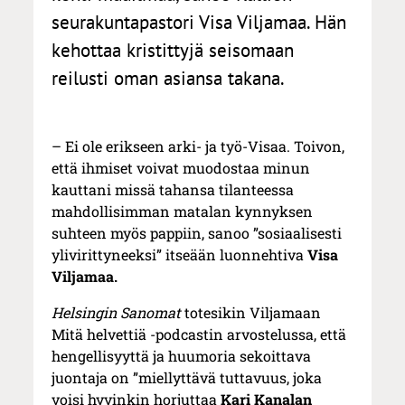
seurakuntapastori Visa Viljamaa. Hän
kehottaa kristittyjä seisomaan
reilusti oman asiansa takana.
– Ei ole erikseen arki- ja työ-Visaa. Toivon,
että ihmiset voivat muodostaa minun
kauttani missä tahansa tilanteessa
mahdollisimman matalan kynnyksen
suhteen myös pappiin, sanoo ”sosiaalisesti
ylivirittyneeksi” itseään luonnehtiva
Visa
Viljamaa.
Helsingin Sanomat
totesikin Viljamaan
Mitä helvettiä -podcastin arvostelussa, että
hengellisyyttä ja huumoria sekoittava
juontaja on ”miellyttävä tuttavuus, joka
voisi hyvinkin horjuttaa
Kari Kanalan