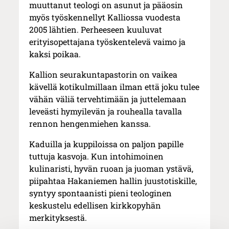
muuttanut teologi on asunut ja pääosin
myös työskennellyt Kalliossa vuodesta
2005 lähtien. Perheeseen kuuluvat
erityisopettajana työskentelevä vaimo ja
kaksi poikaa.
Kallion seurakuntapastorin on vaikea
kävellä kotikulmillaan ilman että joku tulee
vähän väliä tervehtimään ja juttelemaan
leveästi hymyilevän ja rouhealla tavalla
rennon hengenmiehen kanssa.
Kaduilla ja kuppiloissa on paljon papille
tuttuja kasvoja. Kun intohimoinen
kulinaristi, hyvän ruoan ja juoman ystävä,
piipahtaa Hakaniemen hallin juustotiskille,
syntyy spontaanisti pieni teologinen
keskustelu edellisen kirkkopyhän
merkityksestä.