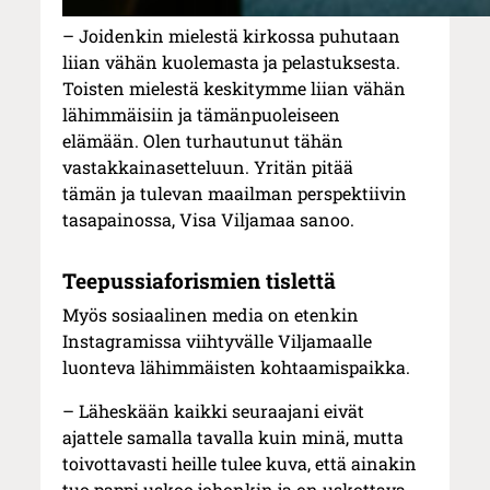
– Joidenkin mielestä kirkossa puhutaan
liian vähän kuolemasta ja pelastuksesta.
Toisten mielestä keskitymme liian vähän
lähimmäisiin ja tämänpuoleiseen
elämään. Olen turhautunut tähän
vastakkainasetteluun. Yritän pitää
tämän ja tulevan maailman perspektiivin
tasapainossa, Visa Viljamaa sanoo.
Teepussiaforismien tislettä
Myös sosiaalinen media on etenkin
Instagramissa viihtyvälle Viljamaalle
luonteva lähimmäisten kohtaamispaikka.
– Läheskään kaikki seuraajani eivät
ajattele samalla tavalla kuin minä, mutta
toivottavasti heille tulee kuva, että ainakin
tuo pappi uskoo johonkin ja on uskottava