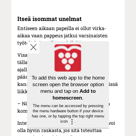
Itseä isommat unelmat
Entiseen aikaan papeilla ei ollut virka-
aikaa vaan pappeus jatkui varsinaisten
työtehtävien ulkopuolellakin.
Visa Viljamaa näyttää edustavan yhä
tällaista ihmisten parissa vapaa-
ajallaankin viihtyvää ja hyvin juttuihin
pääsevää Isä Camillo -hahmoa, joka on
To add this web app to the home
kansalle kaiken aikaa läsnä pappina, missä
screen open the browser option
liikkuukin.
menu and tap on
Add to
homescreen
.
– Näin sen haluaisin itsekin nähdä, hän
The menu can be accessed by pressing
kommentoi.
the menu hardware button if your device
has one, or by tapping the top right menu
icon
.
Intensiivinen ihmisille läsnä oleminen voi
olla hyvin raskasta, jos sitä toteuttaa