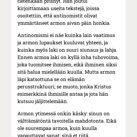
tietenkään pitänyt. Hän joutui
kirjoittamaan useita tekstejä, joissa
osoitettiin, että antinomistit olivat
ymmärtäneet armon aivan päin honkia.
Antinomismi ei näe kuinka lain vaatimus
ja armon lupaukset kuuluvat yhteen, ja
kuinka myös laki on suuri siunaus ja lahja.
Ennen armoa laki on kyllä inha tuhovoima,
joka tuomitsee ihmisen, eikä ihminen siksi
sitä halua mielellään kuulla. Mutta armon
läpi katsottuna se on elämän
perusstruktuuri; se muoto, jonka Kristus
esimerkkinä ihmisille antaa ja jota hän
kutsuu jäljittelemään.
Armon ytimessä onkin käsky: sinun on
välttämätöntä tavoitella mahdotonta. Eikä
ole suurempaa armoa, kuin kuulla
vapauttavat sanat: sinä et riitä.