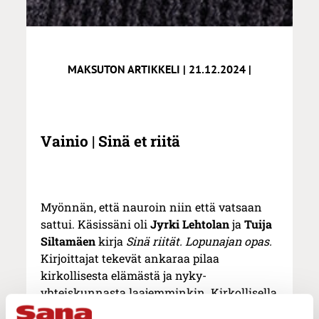
MAKSUTON ARTIKKELI | 21.12.2024 |
Vainio | Sinä et riitä
Myönnän, että nauroin niin että vatsaan
sattui. Käsissäni oli
Jyrki Lehtolan
ja
Tuija
Siltamäen
kirja
Sinä riität. Lopunajan opas.
Kirjoittajat tekevät ankaraa pilaa
kirkollisesta elämästä ja nyky-
yhteiskunnasta laajemminkin. Kirkollisella
satiirilla on toki pitkät juuret.
Erasmus