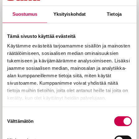
Rotterdamilaisen
Tyhmyyden ylistys
,
Pantagruelin seikkailut ja
Hämäräin
Suostumus
Yksityiskohdat
Tietoja
miesten kirjeet
naurattavat vuosisatojen
jälkeenkin. Vaikka moni asia on
muuttunut, satiirin kärjen murtokohta on
Tämä sivusto käyttää evästeitä
pysynyt samana.
Käytämme evästeitä tarjoamamme sisällön ja mainosten
Klassinen satiiri kohdistuu yhtäältä
räätälöimiseen, sosiaalisen median ominaisuuksien
kirkollisen eliitin kaksinaismoraaliin ja
tukemiseen ja kävijämäärämme analysoimiseen. Lisäksi
toisaalta rahvaan hölmöinä esitettyihin
jaamme sosiaalisen median, mainosalan ja analytiikka-
tapoihin tai taikauskoon. Lehtola ja
alan kumppaneillemme tietoja siitä, miten käytät
Siltamäki vinoilevat murrosikäiselle
sivustoamme. Kumppanimme voivat yhdistää näitä
uskonnollisuudelle, joka sanoo tuhman
tietoja muihin tietoihin, joita olet antanut heille tai joita on
sanan, ei laita paitaa housuun ja on skibidi,
kerätty, kun olet käyttänyt heidän palvelujaan.
legit eikä yhtään sus. Etäämmältä
tämmöinen tietenkin vaikuttaa
Cookiebot >
Suostumuksen
säälittävältä ja se herättää ansaittua
Välttämätön
valinta
myötähäpeää. Mutta teos sisältää myös
sivistyneempää kritiikkiä.