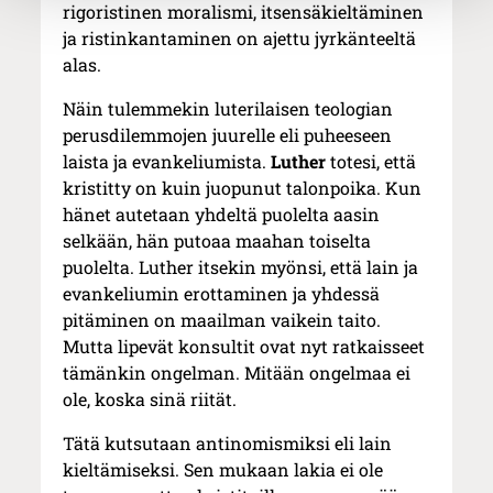
rigoristinen moralismi, itsensäkieltäminen
ja ristinkantaminen on ajettu jyrkänteeltä
alas.
Näin tulemmekin luterilaisen teologian
perusdilemmojen juurelle eli puheeseen
laista ja evankeliumista.
Luther
totesi, että
kristitty on kuin juopunut talonpoika. Kun
hänet autetaan yhdeltä puolelta aasin
selkään, hän putoaa maahan toiselta
puolelta. Luther itsekin myönsi, että lain ja
evankeliumin erottaminen ja yhdessä
pitäminen on maailman vaikein taito.
Mutta lipevät konsultit ovat nyt ratkaisseet
tämänkin ongelman. Mitään ongelmaa ei
ole, koska sinä riität.
Tätä kutsutaan antinomismiksi eli lain
kieltämiseksi. Sen mukaan lakia ei ole