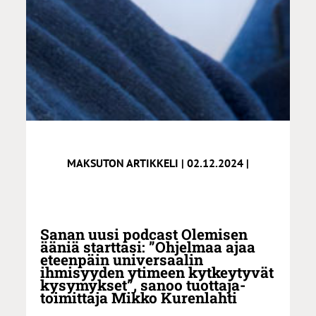
MAKSUTON ARTIKKELI | 02.12.2024 |
Sanan uusi podcast Olemisen
ääniä starttasi: ”Ohjelmaa ajaa
eteenpäin universaalin
ihmisyyden ytimeen kytkeytyvät
kysymykset”, sanoo tuottaja-
toimittaja Mikko Kurenlahti