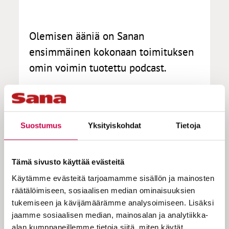
Olemisen ääniä on Sanan
ensimmäinen kokonaan toimituksen
omin voimin tuotettu podcast.
Sana
on käynnistänyt uuden podcast-
sarjan, jonka nimenä on Olemisen ääniä.
Suostumus
Yksityiskohdat
Tietoja
Spotifyssa jaettavaa
sisältöä
toimittaa
Sanan tuottaja-toimittaja
Mikko
Kurenlahti
.
Tämä sivusto käyttää evästeitä
Podcastin ensimmäinen
jakso
julkaistiin jo
Käytämme evästeitä tarjoamamme sisällön ja mainosten
5. joulukuuta. Siinä uskontokasvatuksen
räätälöimiseen, sosiaalisen median ominaisuuksien
tutkija
Saila Poulter
pohtii, mitä
tukemiseen ja kävijämäärämme analysoimiseen. Lisäksi
hengellisyys ja uskonto voivat tarkoittaa
jaamme sosiaalisen median, mainosalan ja analytiikka-
lasten maailmassa.
alan kumppaneillemme tietoja siitä, miten käytät