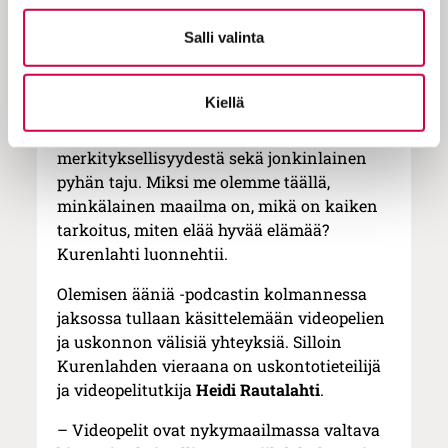
vakaumuksellista identiteettiä, Kurenlahti
Salli valinta
sanoo.
– Ohjelmaa ajaa eteenpäin universaalin
Kiellä
ihmisyyden ytimeen kytkeytyvät
kysymykset olemisen syvyydestä, elämän
merkityksellisyydestä sekä jonkinlainen
pyhän taju. Miksi me olemme täällä,
minkälainen maailma on, mikä on kaiken
tarkoitus, miten elää hyvää elämää?
Kurenlahti luonnehtii.
Olemisen ääniä -podcastin kolmannessa
jaksossa tullaan käsittelemään videopelien
ja uskonnon välisiä yhteyksiä. Silloin
Kurenlahden vieraana on uskontotieteilijä
ja videopelitutkija
Heidi Rautalahti
.
– Videopelit ovat nykymaailmassa valtava