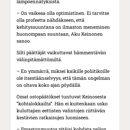
lämpöennätyksistä.
– On vaikeaa olla optimistinen. Ei tarvitse
olla profeetta nähdäkseen, että
kehityssuuntana on ilmaston meneminen
huonompaan suuntaan, Aku Keinonen
sanoo.
Silti päättäjät vaikuttavat hämmentävän
välinpitämättömiltä.
– En ymmärrä, miksei kaikille poliitikoille
ole itsestäänselvyys, että tämän ongelman
on oltava koko ajan pöydällä.
Omat ostopäätökset tuntuvat Keinosesta
”kohtalokkailta”. Hän ei kuitenkaan usko
kuluttajien eettisten valintojen riittävän
kestävien ratkaisujen luomiseen.
– Ilmastonmuutos pitäisi kohdata paljon