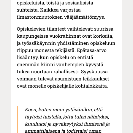
opiskeluista, töistä ja sosiaalisista
suhteista. Kaikkea varjostaa
ilmastonmuutoksen vääjäämättömyys.
Opiskelevien tilanteet vaihtelevat: suurissa
kaupungeissa vuokrahinnat ovat korkeita,
ja työssäkäynnin yhdistäminen opiskeluun
riippuu monesta tekijästä. Epätasa-arvo
lisääntyy, kun opiskelu on entistä
enemmän kiinni vanhempien kyvystä
tukea nuortaan rahallisesti. Syyskuussa
voimaan tulevat asumistuen leikkaukset
ovat monelle opiskelijalle kohtalokkaita.
Koen, kuten moni ystävänikin, että
täytyisi taistella, jotta tulisi nähdyksi,
kuulluksi ja hyväksytyksi ihmisenä ja
ammattilaisena ja todistaisi oman