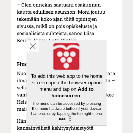
– Olen onnekas saatuani osakunnan
kautta edullisen asunnon. Moni joutuu
tekemään koko ajan töitä opintojen
sivussa, mikä on pois opiskelusta ja
sosiaalisista suhteista, sanoo Liisa
Kerola. Kuva: Antti Rintala.
Huoli ja palava tahto toimia
Nuorilla on valtava huoli tulevaisuudesta ja
To add this web app to the home
ilmastosta ja tarve toimia niiden puolesta –
screen open the browser option
sellaista paloa ja tahtoa, mitä meitä
menu and tap on
Add to
vanhemmilta polvilta ei ole löytynyt, näkee
homescreen
.
Helsingin yliopistossa valtiotieteiden
The menu can be accessed by pressing
maisteriksi opiskeleva
Liisa Kerola
, 23.
the menu hardware button if your device
has one, or by tapping the top right menu
icon
.
Häntä innostaa tutkia, miten
kansainvälistä kehitysyhteistyötä