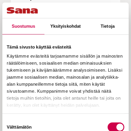
Keinonen toivoisi yhteiskunnan
panostavan enemmän ongelmien
ennaltaehkäisyyn. Hän käy itsekin
Suostumus
Yksityiskohdat
Tietoja
terapiassa.
– Prosessi terapian aloittamiseen on pitkä,
Tämä sivusto käyttää evästeitä
minulla se kesti puolitoista vuotta.
Käytämme evästeitä tarjoamamme sisällön ja mainosten
räätälöimiseen, sosiaalisen median ominaisuuksien
Jatkuva taistelu hyväksynnästä
tukemiseen ja kävijämäärämme analysoimiseen. Lisäksi
Paineita nuorille tuottavat myös
jaamme sosiaalisen median, mainosalan ja analytiikka-
yksinäisyys ja ulkopuolisuus sekä jatkuvan
alan kumppaneillemme tietoja siitä, miten käytät
suorittamisen ja kiireen tunne.
sivustoamme. Kumppanimme voivat yhdistää näitä
tietoja muihin tietoihin, joita olet antanut heille tai joita on
– Koen, kuten moni ystävänikin, että
kerätty, kun olet käyttänyt heidän palvelujaan.
täytyisi taistella, jotta tulisi nähdyksi,
kuulluksi ja hyväksytyksi ihmisenä ja
Cookiebot >
Suostumuksen
ammattilaisena ja todistaisi oman
Välttämätön
valinta
olemassaolonsa oikeutuksen, Aku