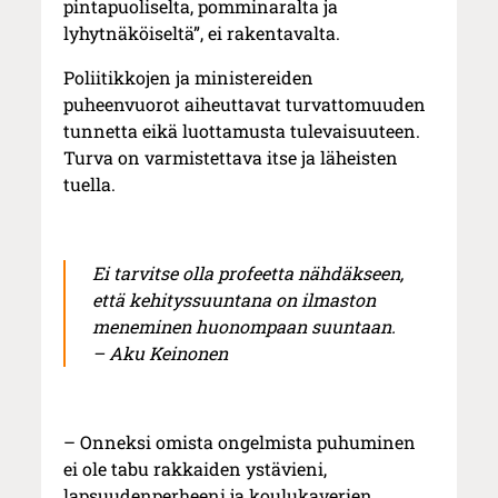
pintapuoliselta, pomminaralta ja
lyhytnäköiseltä”, ei rakentavalta.
Poliitikkojen ja ministereiden
puheenvuorot aiheuttavat turvattomuuden
tunnetta eikä luottamusta tulevaisuuteen.
Turva on varmistettava itse ja läheisten
tuella.
Ei tarvitse olla profeetta nähdäkseen,
että kehityssuuntana on ilmaston
meneminen huonompaan suuntaan.
– Aku Keinonen
– Onneksi omista ongelmista puhuminen
ei ole tabu rakkaiden ystävieni,
lapsuudenperheeni ja koulukaverien