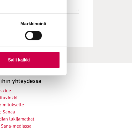
Markkinointi
Salli kaikki
ihin yhteydessä
skirje
ttuvinkki
oimitukselle
le Sanaa
ian lukijamatkat
 Sana-mediassa