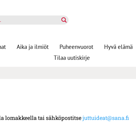
nat
Aika ja ilmiöt
Puheenvuorot
Hyvä elämä
Tilaa uutiskirje
lla lomakkeella tai sähköpostitse
juttuideat@sana.fi