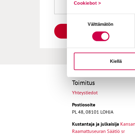
Cookiebot >
Suostumuksen
Välttämätön
valinta
Kiellä
Toimitus
Yhteystiedot
Postiosoite
PL 48, 08101 LOHJA
Kust
antaja ja j
ulkaisija
Kansa
Raamattuseuran Säätiö sr