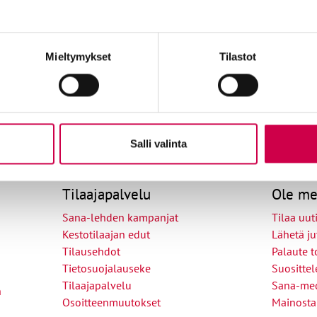
Mieltymykset
Tilastot
Salli valinta
Tilaajapalvelu
Ole me
Sana-lehden kampanjat
Tilaa uuti
Kestotilaajan edut
Lähetä ju
Tilausehdot
Palaute t
Tietosuojalauseke
Suositte
Tilaajapalvelu
Sana-med
n
Osoitteenmuutokset
Mainosta