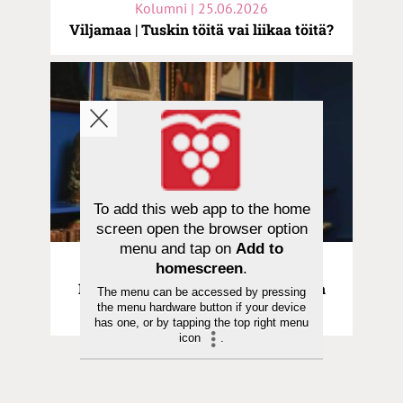
Kolumni | 25.06.2026
Viljamaa | Tuskin töitä vai liikaa töitä?
To add this web app to the home
screen open the browser option
menu and tap on
Add to
Kolumni | 29.05.2026
homescreen
.
Haukio | Valon voima – kulttuurista
The menu can be accessed by pressing
the menu hardware button if your device
hyvinvointia
has one, or by tapping the top right menu
icon
.