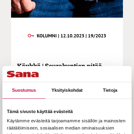
KOLUMNI | 12.10.2023 | 19/2023
Köykkä | Seurakuntien pitää
lopettaa puhumasta henkilöistä
ja asiakkaista
Suostumus
Yksityiskohdat
Tietoja
Kirkonmenoissa rukoiltiin ”niiden
henkilöiden puolesta, jotka on otettu
Tämä sivusto käyttää evästeitä
pyhässä kasteessa seurakunnan
Käytämme evästeitä tarjoamamme sisällön ja mainosten
yhteyteen”. Herätyskello soitti sisälläni:
räätälöimiseen, sosiaalisen median ominaisuuksien
”Henkilöiden.” Saman tien ajatukseni