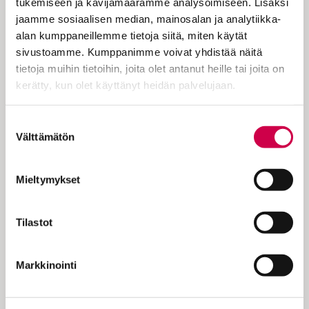
tukemiseen ja kävijämäärämme analysoimiseen. Lisäksi
karkasivat rukoilemisesta muualle. Eikö
jaamme sosiaalisen median, mainosalan ja analytiikka-
joku jossain voisi opettaa näille
alan kumppaneillemme tietoja siitä, miten käytät
julkipuhujille edes jonkinlaista kielitajua?
sivustoamme. Kumppanimme voivat yhdistää näitä
Olen yleensäkin allerginen henkilö-sanalle
tietoja muihin tietoihin, joita olet antanut heille tai joita on
ja suostun käyttämään sitä…
kerätty, kun olet käyttänyt heidän palvelujaan.
Cookiebot >
Suostumuksen
Välttämätön
valinta
KOKEILE KUUKAUSI
Mieltymykset
EUROLLA
Tilastot
Tutustu Sanan digitilaukseen
1 € / 1 kk. Se on helppoa ja
Markkinointi
turvallista, voit perua
tilauksen milloin hyvänsä.