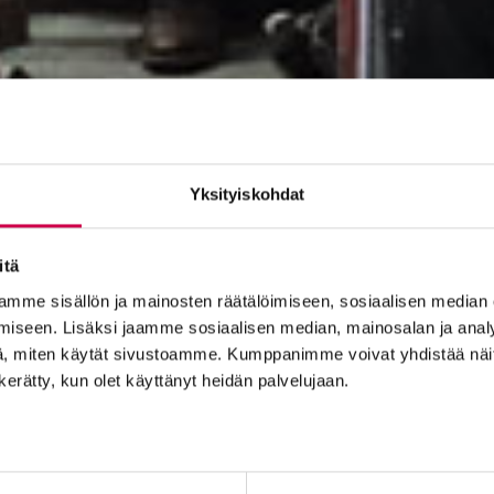
Yksityiskohdat
itä
mme sisällön ja mainosten räätälöimiseen, sosiaalisen median
iseen. Lisäksi jaamme sosiaalisen median, mainosalan ja analy
, miten käytät sivustoamme. Kumppanimme voivat yhdistää näitä t
n kerätty, kun olet käyttänyt heidän palvelujaan.