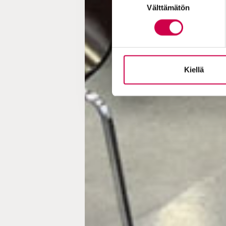
Välttämätön
valinta
Kiellä