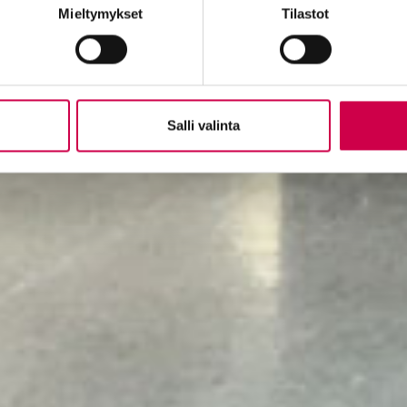
Mieltymykset
Tilastot
Salli valinta