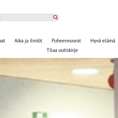
nat
Aika ja ilmiöt
Puheenvuorot
Hyvä elämä
Tilaa uutiskirje