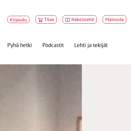
Tilaa
Näköislehti
Mainosta
Kirjaudu
Pyhä hetki
Podcastit
Lehti ja tekijät