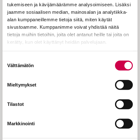
määrin kulttuurialan vapaiden ammattien
tukemiseen ja kävijämäärämme analysoimiseen. Lisäksi
harjoittamista. Osa työstä suoritetaan
jaamme sosiaalisen median, mainosalan ja analytiikka-
yksin ja itse työpäivän kulkua
alan kumppaneillemme tietoja siitä, miten käytät
suunnitellen, osa yhdessä, erilaisissa
sivustoamme. Kumppanimme voivat yhdistää näitä
muuttuvissa muodostelmissa. Vastasin
tietoja muihin tietoihin, joita olet antanut heille tai joita on
työssäni Honkanummen korttelista
kerätty, kun olet käyttänyt heidän palvelujaan.
numero 31, sen istutusten, ruohikoiden ja
käytävien…
Cookiebot >
Suostumuksen
Välttämätön
valinta
Mieltymykset
KOKEILE KUUKAUSI
EUROLLA
Tilastot
Tutustu Sanan digitilaukseen
Markkinointi
1 € / 1 kk. Se on helppoa ja
turvallista, voit perua