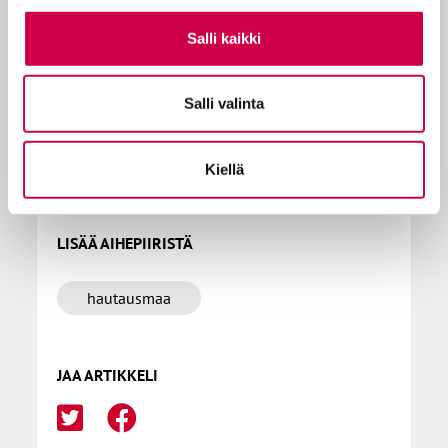
tilauksen milloin hyvänsä.
Salli kaikki
Salli valinta
Tilaa Sana
Kiellä
LISÄÄ AIHEPIIRISTÄ
hautausmaa
JAA ARTIKKELI