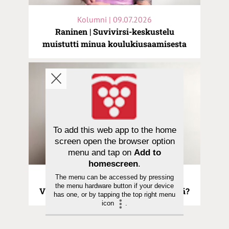
Kolumni | 09.07.2026
Raninen | Suvivirsi-keskustelu
muistutti minua koulukiusaamisesta
To add this web app to the home
screen open the browser option
menu and tap on
Add to
homescreen
.
The menu can be accessed by pressing
Kolumni | 25.06.2026
the menu hardware button if your device
Viljamaa | Tuskin töitä vai liikaa töitä?
has one, or by tapping the top right menu
icon
.