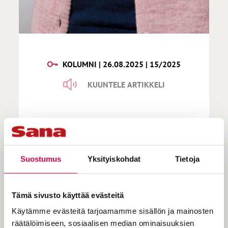
KOLUMNI | 26.08.2025 | 15/2025
KUUNTELE ARTIKKELI
Kähkönen | Antaumuksella
ankarissakin oloissa
Suostumus
Yksityiskohdat
Tietoja
Olin tämän kesän töissä Honkanummen
Tämä sivusto käyttää evästeitä
hautausmaalla. Hautausmaalla
Käytämme evästeitä tarjoamamme sisällön ja mainosten
työskenteleminen muistuttaa jossain
räätälöimiseen, sosiaalisen median ominaisuuksien