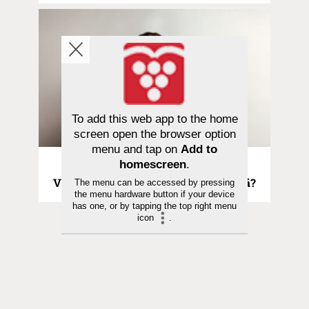
To add this web app to the home
screen open the browser option
menu and tap on
Add to
homescreen
.
Kolumni | 25.06.2026
Viljamaa | Tuskin töitä vai liikaa töitä?
The menu can be accessed by pressing
the menu hardware button if your device
has one, or by tapping the top right menu
icon
.
Toimitus