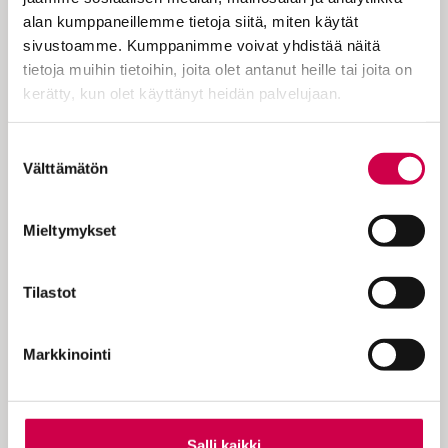
ensimmäisenä nimenä. Tiettävästi
alan kumppaneillemme tietoja siitä, miten käytät
kenenkään…
sivustoamme. Kumppanimme voivat yhdistää näitä
tietoja muihin tietoihin, joita olet antanut heille tai joita on
kerätty, kun olet käyttänyt heidän palvelujaan.
Cookiebot >
Suostumuksen
KOKEILE KUUKAUSI
Välttämätön
valinta
EUROLLA
Mieltymykset
Tutustu Sanan digitilaukseen
1 € / 1 kk. Se on helppoa ja
Tilastot
turvallista, voit perua
tilauksen milloin hyvänsä.
Markkinointi
Tilaa Sana
Salli kaikki