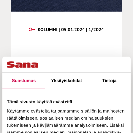
KOLUMNI | 05.01.2024 | 1/2024
Huovinen | Jeesus
Suostumus
Yksityiskohdat
Tietoja
Jeesuksia on monia, itse asiassa
lukemattomia. Espanjalaisessa maailmassa
Jesus (tai Jesús) on yleinen miehen nimi.
Tämä sivusto käyttää evästeitä
Väestötiedot kertovat, että Suomessakin on
Käytämme evästeitä tarjoamamme sisällön ja mainosten
kolmisenkymmentä miestä, joilla yhtenä
räätälöimiseen, sosiaalisen median ominaisuuksien
etunimenä on Jesus. Viidellä naisellakin
tukemiseen ja kävijämäärämme analysoimiseen. Lisäksi
on nimi Jesus. Kenelläkään se ei ole
jaamme sosiaalisen median, mainosalan ja analytiikka-