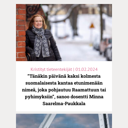
Kristityt tieteentekijät | 01.02.2024
”Tänäkin päivänä kaksi kolmesta
suomalaisesta kantaa etunimenään
nimeä, joka pohjautuu Raamattuun tai
pyhimyksiin”, sanoo dosentti Minna
Saarelma-Paukkala