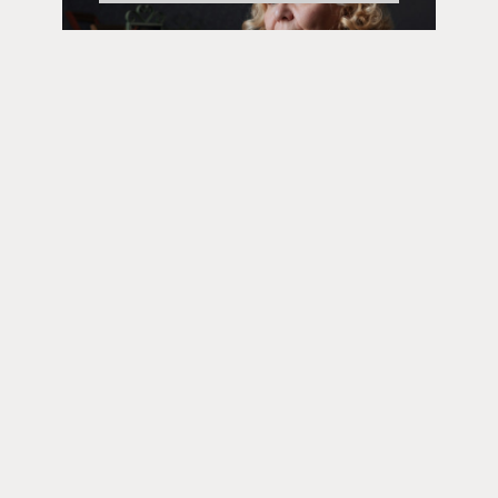
Kristityt tieteentekijät | 11.07.2023
Kristityt tieteentekijät: Minna Silver
Raamatun syntysijoilla
Toimitus
Yhteystiedot
Postiosoite
PL 48, 08101 LOHJA
Kust
antaja ja j
ulkaisija
Kansan Raamattuseuran Säätiö sr