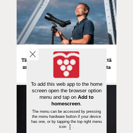
Kristityt tieteentekijät | 18.10.2023
Tähtitieteilijä Petri Väisänen uskoo, että
mitä enemmän maailmankaikkeudesta
tiedetään, sitä suurempi Jumala on
To add this web app to the home
screen open the browser option
menu and tap on
Add to
homescreen
.
The menu can be accessed by pressing
the menu hardware button if your device
has one, or by tapping the top right menu
icon
.