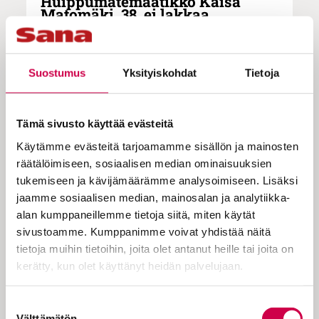
Huippumatemaatikko Kaisa
Matomäki, 38, ei lakkaa
ihmettelemästä luomistyötä: ”On
vaikea uskoa
sattumanvaraisuuteen”
Suostumus
Yksityiskohdat
Tietoja
Analyyttiseen lukuteoriaan
Tämä sivusto käyttää evästeitä
erikoistunut matemaatikko Kaisa
Käytämme evästeitä tarjoamamme sisällön ja mainosten
Matomäki on kansainvälisiä
räätälöimiseen, sosiaalisen median ominaisuuksien
tukemiseen ja kävijämäärämme analysoimiseen. Lisäksi
palkintoja saanut tutkija, joka ei näe
jaamme sosiaalisen median, mainosalan ja analytiikka-
ristiriita tieteen ja kristinuskon
alan kumppaneillemme tietoja siitä, miten käytät
välillä. – Uskonto ja tiede vastaavat
sivustoamme. Kumppanimme voivat yhdistää näitä
tietoja muihin tietoihin, joita olet antanut heille tai joita on
eri kysymyksiin. Minulle usko
kerätty, kun olet käyttänyt heidän palvelujaan.
merkitsee turvaa ja Jumalan
johdatusta.
Cookiebot >
Suostumuksen
Välttämätön