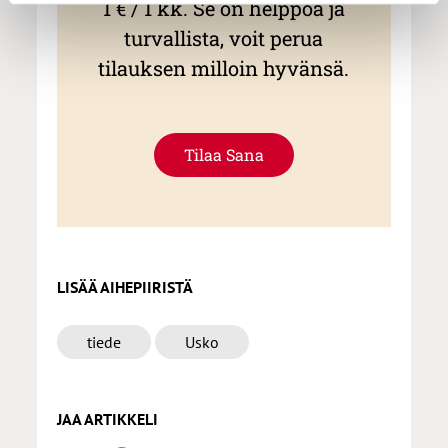
1 € / 1 kk. Se on helppoa ja
turvallista, voit perua
tilauksen milloin hyvänsä.
Tilaa Sana
LISÄÄ AIHEPIIRISTÄ
tiede
Usko
JAA ARTIKKELI