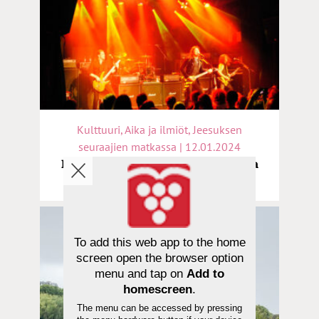
Kulttuuri, Aika ja ilmiöt, Jeesuksen
seuraajien matkassa | 12.01.2024
Essee: Joillekin black metal on ainoa
tapa ylistää Jumalaa
To add this web app to the home
screen open the browser option
menu and tap on
Add to
homescreen
.
The menu can be accessed by pressing