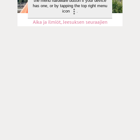
the menu hardware button if your device
has one, or by tapping the top right menu
icon
.
Aika ja ilmiöt, Jeesuksen seuraajien
matkassa | 20.12.2023
4 000 kilometriä Espoosta Pariin kautta
Espanjaan polkenut rovasti Mauri
Vihko: ”Pitkä pyhiinvaellus oli matka
omaan itseen”
Toimitus
Yhteystiedot
Postiosoite