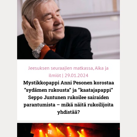
Jeesuksen seuraajien matkassa, Aika ja
ilmiöt | 29.01.2024
Mystikkopappi Anni Pesonen korostaa
”sydämen rukousta” ja ”kaatajapappi”
Seppo Juntunen rukoilee sairaiden
parantumista – mikä näitä rukoilijoita
yhdistää?