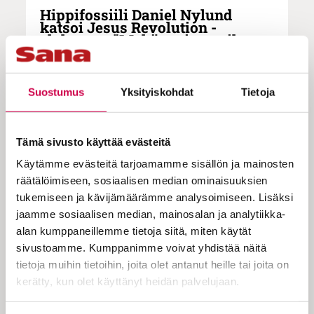
Hippifossiili Daniel Nylund
katsoi Jesus Revolution -
elokuvan: ”Mehän teimme ihan
samoja juttuja”
Suostumus
Yksityiskohdat
Tietoja
Jesus Revolution -elokuva eläytyy
Amerikan hippiherätykseen, joka
Tämä sivusto käyttää evästeitä
vaikutti myös Euroopan kristilliseen
Käytämme evästeitä tarjoamamme sisällön ja mainosten
räätälöimiseen, sosiaalisen median ominaisuuksien
nuorisokulttuuriin. – Tuo aika oli
tukemiseen ja kävijämäärämme analysoimiseen. Lisäksi
minullekin tajuntaa avartavaa, sanoo
jaamme sosiaalisen median, mainosalan ja analytiikka-
Daniel Nylund.
alan kumppaneillemme tietoja siitä, miten käytät
sivustoamme. Kumppanimme voivat yhdistää näitä
tietoja muihin tietoihin, joita olet antanut heille tai joita on
Pilvimuurista valo välähtää – Kristus
kerätty, kun olet käyttänyt heidän palvelujaan.
kuuluu vapaan seksin, päihteiden ja