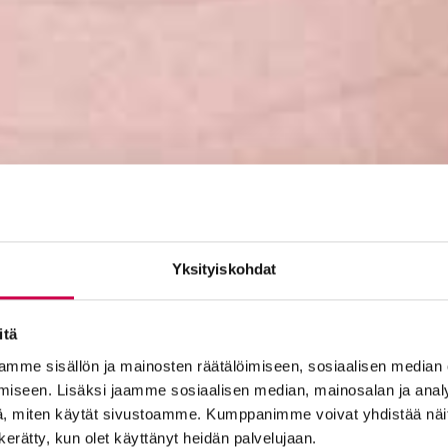
Yksityiskohdat
itä
mme sisällön ja mainosten räätälöimiseen, sosiaalisen median
iseen. Lisäksi jaamme sosiaalisen median, mainosalan ja analy
, miten käytät sivustoamme. Kumppanimme voivat yhdistää näitä t
n kerätty, kun olet käyttänyt heidän palvelujaan.