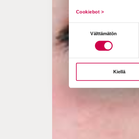
Cookiebot >
Suostumuksen
Välttämätön
valinta
Kiellä