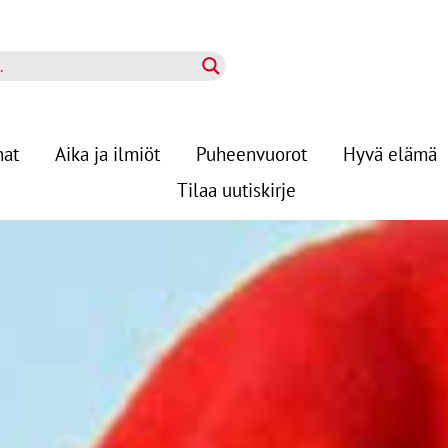
nat
Aika ja ilmiöt
Puheenvuorot
Hyvä elämä
Tilaa uutiskirje