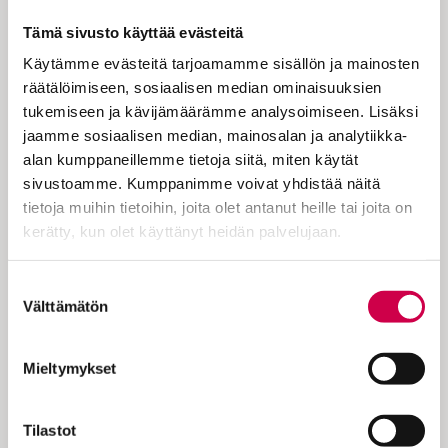
etsikkoaika menee ohitse? Mitä jos emme
kuule Jumalan kutsua?
Tämä sivusto käyttää evästeitä
Käytämme evästeitä tarjoamamme sisällön ja mainosten
Jeesus
luki kotikaupunkinsa Nasaretin
räätälöimiseen, sosiaalisen median ominaisuuksien
synagogassa profetian Herran palvelijasta,
tukemiseen ja kävijämäärämme analysoimiseen. Lisäksi
joka ilmoittaa köyhille hyvän sanoman,
jaamme sosiaalisen median, mainosalan ja analytiikka-
julistaa vangituille vapautusta ja sokeille
alan kumppaneillemme tietoja siitä, miten käytät
näkönsä saamista.
sivustoamme. Kumppanimme voivat yhdistää näitä
– Tänään, teidän kuultenne, on tämä
tietoja muihin tietoihin, joita olet antanut heille tai joita on
kirjoitus käynyt toteen, hän sanoi.
kerätty, kun olet käyttänyt heidän palvelujaan.
Kaupunkilaiset ihmettelivät: Eikö tuo ole
Cookiebot >
Suostumuksen
Joosefin
poika?
Välttämätön
valinta
– Totisesti, kukaan ei ole profeetta omalla
maallaan, Jeesus jatkoi ja viittasi profeetta
Mieltymykset
Eliaan,
joka nälänhädän aikana lähetettiin
Sarpatissa asuvan leskivaimon luo ja
profeetta
Elisaan,
joka puhdisti spitaalista
Tilastot