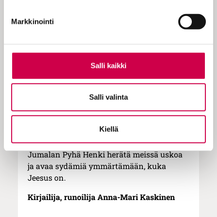
syyrialaisen
Naamanin.
Markkinointi
Jeesuksen sanoma ei ole tarkoitettu vain
oman kotikaupungin väelle tai
israelilaisille. Hänen tehtävänsä on paljon
laajempi kuin kukaan siellä saattoi
Salli kaikki
ymmärtää.
Ihmetekoja odottaneet nasaretilaiset
Salli valinta
loukkaantuivat Jeesuksen puheista niin
paljon että ajoivat hänet jyrkänteelle
syöstäkseen hänet sieltä alas.
Kiellä
Mekään emme voi uskoa Jeesukseen, ellei
Jumalan Pyhä Henki herätä meissä uskoa
ja avaa sydämiä ymmärtämään, kuka
Jeesus on.
Kirjailija, runoilija Anna-Mari Kaskinen