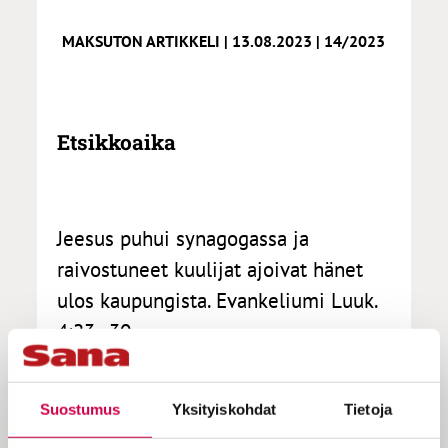
MAKSUTON ARTIKKELI | 13.08.2023 | 14/2023
Etsikkoaika
Jeesus puhui synagogassa ja
raivostuneet kuulijat ajoivat hänet
ulos kaupungista. Evankeliumi Luuk.
4:23–30
Etsikkoaika on vakava paikka. Muistan jo
Suostumus
Yksityiskohdat
Tietoja
nuoruudesta pohdinnat: Mitä jos