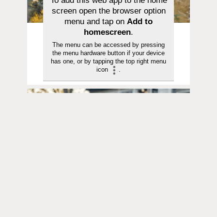
To add this web app to the home
screen open the browser option
menu and tap on
Add to
homescreen
.
Pyhä hetki | 12.07.2026
The menu can be accessed by pressing
Saarna | Jeesuksen seuraaminen on
the menu hardware button if your device
rakkauden vastaanottamista ja
has one, or by tapping the top right menu
icon
.
jakamista
Pyhä hetki | 21.06.2026
Saarna | Hurskas poika ei ollut Isälle