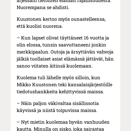
arjessani tietoinen elämän rajallisuudesta.
Nuorempana se ahdisti.
Kuustonen kertoo myös ounastelleensa,
että kuolisi nuorena.
– Kun lapset olivat täyttäneet 16 vuotta ja
olin elossa, tunsin saavuttaneeni jonkin
merkkipaalun. Outoja ja ärsyttävän vahvoja
jälkiä tuollaiset asiat elämässä jättävät, hän
sanoo viitaten äitinsä kuolemaan.
Kuolema tuli lähelle myös silloin, kun
Mikko Kuustonen teki kansalaisjärjestöille
tiedotushankkeita kehittyvissä maissa.
– Näin paljon väkivaltaa sisällissotia
käyvissä ja niistä toipuvissa maissa.
– Nyt mietin kuolemaa hyvän vanhuuden
kautta. Minulla on sisko, joka sairastaa