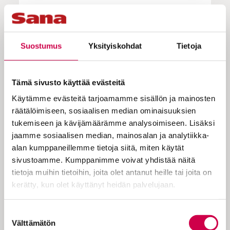
Olin 16-vuotias, kun äitini kuoli
syöpään.
Suostumus
Yksityiskohdat
Tietoja
Tämä sivusto käyttää evästeitä
Ensimmäiset kappaleensa Kuustonen teki
hyvin surullisessa elämänvaiheessa.
Käytämme evästeitä tarjoamamme sisällön ja mainosten
räätälöimiseen, sosiaalisen median ominaisuuksien
– Olin 16-vuotias, kun äitini kuoli syöpään.
tukemiseen ja kävijämäärämme analysoimiseen. Lisäksi
Vanhempani olivat saman ikäisiä kuin
jaamme sosiaalisen median, mainosalan ja analytiikka-
kavereideni isovanhemmat. Isäni oli ollut
alan kumppaneillemme tietoja siitä, miten käytät
viisi vuotta sodassa, ja äiti oli taustaltaan
sivustoamme. Kumppanimme voivat yhdistää näitä
huutolaislapsi. Molemmat vanhempani
tietoja muihin tietoihin, joita olet antanut heille tai joita on
vaikenivat menneisyydestään.
kerätty, kun olet käyttänyt heidän palvelujaan.
Karu menneisyys oli kuitenkin kotona
Cookiebot >
läsnä tunnelmissa ja kehonkielessä.
Suostumuksen
Välttämätön
valinta