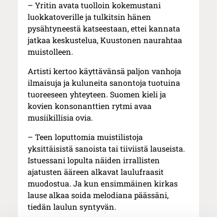
– Yritin avata tuolloin kokemustani
luokkatoverille ja tulkitsin hänen
pysähtyneestä katseestaan, ettei kannata
jatkaa keskustelua, Kuustonen naurahtaa
muistolleen.
Artisti kertoo käyttävänsä paljon vanhoja
ilmaisuja ja kuluneita sanontoja tuotuina
tuoreeseen yhteyteen. Suomen kieli ja
kovien konsonanttien rytmi avaa
musiikillisia ovia.
– Teen loputtomia muistilistoja
yksittäisistä sanoista tai tiiviistä lauseista.
Istuessani lopulta näiden irrallisten
ajatusten ääreen alkavat laulufraasit
muodostua. Ja kun ensimmäinen kirkas
lause alkaa soida melodiana päässäni,
tiedän laulun syntyvän.