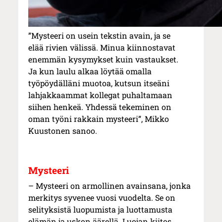
”Mysteeri on usein tekstin avain, ja se
elää rivien välissä. Minua kiinnostavat
enemmän kysymykset kuin vastaukset.
Ja kun laulu alkaa löytää omalla
työpöydälläni muotoa, kutsun itseäni
lahjakkaammat kollegat puhaltamaan
siihen henkeä. Yhdessä tekeminen on
oman työni rakkain mysteeri”, Mikko
Kuustonen sanoo.
Mysteeri
– Mysteeri on armollinen avainsana, jonka
merkitys syvenee vuosi vuodelta. Se on
selityksistä luopumista ja luottamusta
elämän ja uskon äärellä. Luojan kiitos