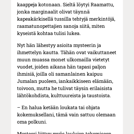
kaappeja kotonaan. Sieltä löytyi Raamattu,
jonka marginaalit olivat täynnä
kapeakärkisellä tussilla tehtyjä merkintöjä,
raamatunopettajien sanoja siitä, miten
kyseistä kohtaa tulisi lukea.
Nyt hän lähestyy asioita mysteerin ja
ihmettelyn kautta. Tähän ovat vaikuttaneet
muun muassa monet ulkomailla vietetyt
vuodet, joiden aikana hän tapasi paljon
ihmisiä, joilla oli samanlainen kaipuu
Jumalan puoleen, iankaikkiseen elämään,
toivoon, mutta he tulivat täysin erilaisista
lähtökohdista, kulttuureista ja taustoista.
– En halua ketään loukata tai ohjata
kokemuksellani, tämä vain sattuu olemaan
oma polkuni.
Mysteeri liittyy myös laulujen tekemiseen.