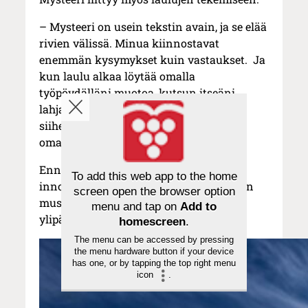
– Mysteeri on usein tekstin avain, ja se elää
rivien välissä. Minua kiinnostavat
enemmän kysymykset kuin vastaukset. Ja
kun laulu alkaa löytää omalla
työpöydälläni muotoa, kutsun itseäni
lahjakkaammat kollegat puhaltamaan
siihen henkeä. Yhdessä tekeminen on
oman työni rakkain mysteeri.
Ennen kaikkea Kuustonen kertoo
To add this web app to the home
innostuvansa ihmisistä, olipa kyse sitten
screen open the browser option
musiikintekemisestä tai elämästä
menu and tap on
Add to
ylipäänsä.
homescreen
.
The menu can be accessed by pressing
the menu hardware button if your device
has one, or by tapping the top right menu
icon
.