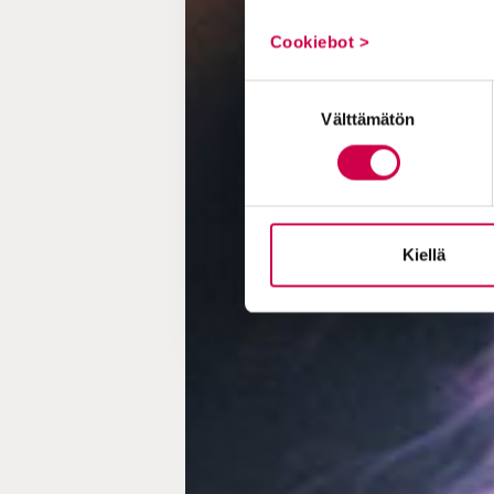
Cookiebot >
Suostumuksen
Välttämätön
valinta
Kiellä