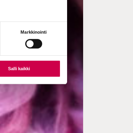
Markkinointi
Salli kaikki