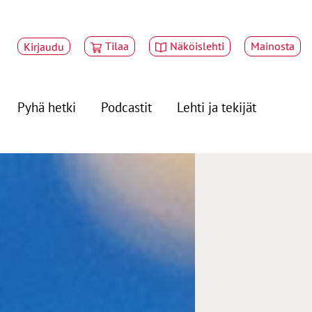
Tilaa
Näköislehti
Mainosta
Kirjaudu
Pyhä hetki
Podcastit
Lehti ja tekijät