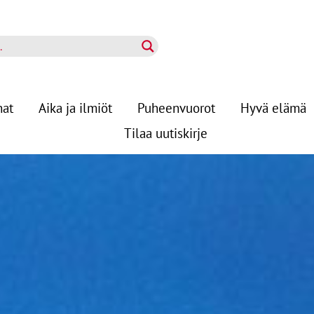
nat
Aika ja ilmiöt
Puheenvuorot
Hyvä elämä
Tilaa uutiskirje