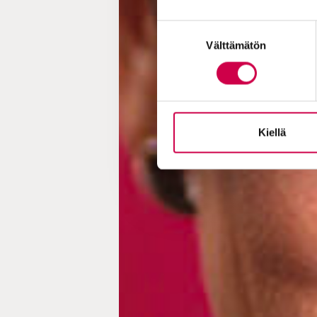
Suostumuksen
Välttämätön
valinta
Kiellä