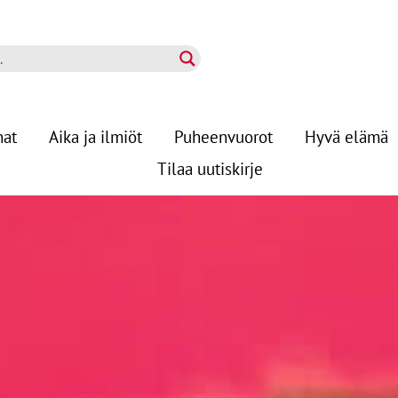
nat
Aika ja ilmiöt
Puheenvuorot
Hyvä elämä
Tilaa uutiskirje