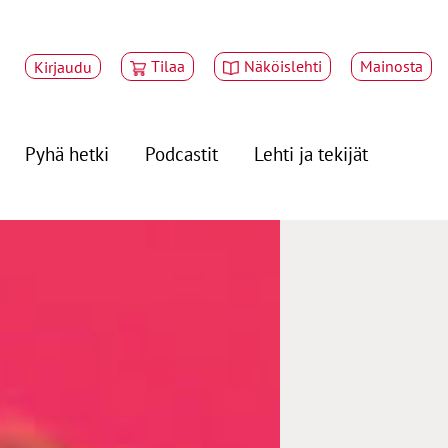
Tilaa
Näköislehti
Mainosta
Kirjaudu
Pyhä hetki
Podcastit
Lehti ja tekijät