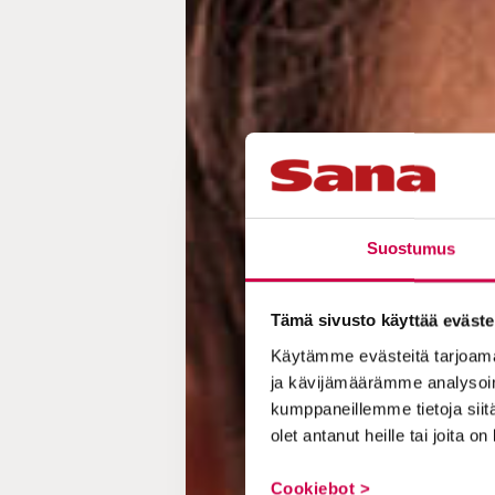
Suostumus
Tämä sivusto käyttää eväste
Käytämme evästeitä tarjoama
ja kävijämäärämme analysoim
kumppaneillemme tietoja siitä
olet antanut heille tai joita o
Cookiebot >