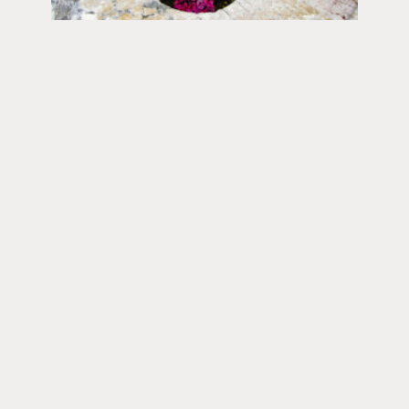
Sana avautuu | 03.06.2026
Mitä ajatella Jumalasta? Osa 1/5 | Älä
usko tätä Jumalasta
Toimitus
Yhteystiedot
Postiosoite
PL 48, 08101 LOHJA
Kust
antaja ja j
ulkaisija
Kansan Raamattuseuran Säätiö sr