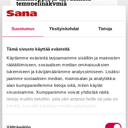
temppelinäkymiä
Suostumus
Yksityiskohdat
Tietoja
Niin Qumranin liikkeen jäsenet kuin
varhaiset kristityt uskoivat elävästi
enkeleiden läsnäoloon. Enkelit olivat
Tämä sivusto käyttää evästeitä
läsnä seurakunnan kokoontumisissa,
Käytämme evästeitä tarjoamamme sisällön ja mainosten
räätälöimiseen, sosiaalisen median ominaisuuksien
joissa rukoiltiin yhdessä taivaallisten
tukemiseen ja kävijämäärämme analysoimiseen. Lisäksi
olentojen kanssa. Mistä ajatus
jaamme sosiaalisen median, mainosalan ja analytiikka-
enkeleistä saa alkunsa?
alan kumppaneillemme tietoja siitä, miten käytät
sivustoamme. Kumppanimme voivat yhdistää näitä
tietoja muihin tietoihin, joita olet antanut heille tai joita on
Raamatun lehdillä esiintyvät viestinviejät
kerätty, kun olet käyttänyt heidän palvelujaan.
(heprean mal’ak) saattoivat olla inhimillisiä
tai taivaallisia olentoja. Sama termi
Cookiebot >
Suostumuksen
käännetäänkin joskus viestinviejäksi ja
Välttämätön