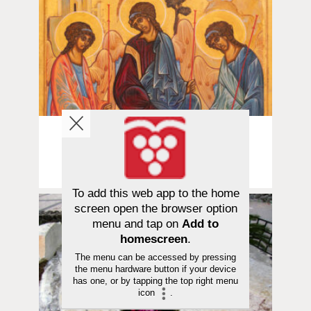
Sana avautuu | 10.06.2026
Mitä ajatella Jumalasta? Osa 2/5:
Sensuroitu käsky
To add this web app to the home
screen open the browser option
menu and tap on
Add to
homescreen
.
The menu can be accessed by pressing
the menu hardware button if your device
has one, or by tapping the top right menu
icon
.