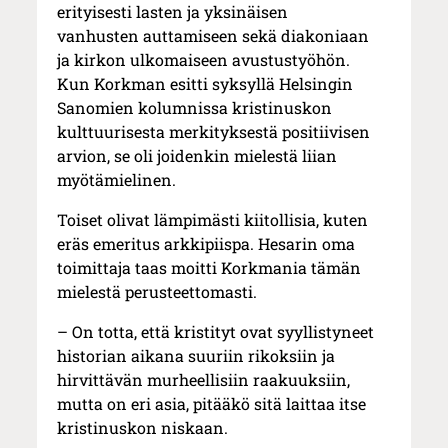
erityisesti lasten ja yksinäisen
vanhusten auttamiseen sekä diakoniaan
ja kirkon ulkomaiseen avustustyöhön.
Kun Korkman esitti syksyllä Helsingin
Sanomien kolumnissa kristinuskon
kulttuurisesta merkityksestä positiivisen
arvion, se oli joidenkin mielestä liian
myötämielinen.
Toiset olivat lämpimästi kiitollisia, kuten
eräs emeritus arkkipiispa. Hesarin oma
toimittaja taas moitti Korkmania tämän
mielestä perusteettomasti.
– On totta, että kristityt ovat syyllistyneet
historian aikana suuriin rikoksiin ja
hirvittävän murheellisiin raakuuksiin,
mutta on eri asia, pitääkö sitä laittaa itse
kristinuskon niskaan.