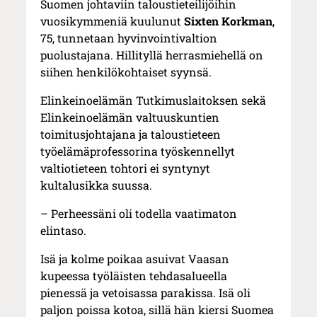
Suomen johtaviin taloustieteilijöihin
vuosikymmeniä kuulunut
Sixten Korkman
,
75, tunnetaan hyvinvointivaltion
puolustajana. Hillityllä herrasmiehellä on
siihen henkilökohtaiset syynsä.
Elinkeinoelämän Tutkimuslaitoksen sekä
Elinkeinoelämän valtuuskuntien
toimitusjohtajana ja taloustieteen
työelämäprofessorina työskennellyt
valtiotieteen tohtori ei syntynyt
kultalusikka suussa.
– Perheessäni oli todella vaatimaton
elintaso.
Isä ja kolme poikaa asuivat Vaasan
kupeessa työläisten tehdasalueella
pienessä ja vetoisassa parakissa. Isä oli
paljon poissa kotoa, sillä hän kiersi Suomea