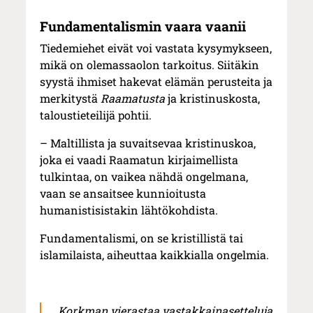
Fundamentalismin vaara vaanii
Tiedemiehet eivät voi vastata kysymykseen,
mikä on olemassaolon tarkoitus. Siitäkin
syystä ihmiset hakevat elämän perusteita ja
merkitystä
Raamatusta
ja kristinuskosta,
taloustieteilijä pohtii.
– Maltillista ja suvaitsevaa kristinuskoa,
joka ei vaadi Raamatun kirjaimellista
tulkintaa, on vaikea nähdä ongelmana,
vaan se ansaitsee kunnioitusta
humanistisistakin lähtökohdista.
Fundamentalismi, on se kristillistä tai
islamilaista, aiheuttaa kaikkialla ongelmia.
Korkman vierastaa vastakkainasetteluja