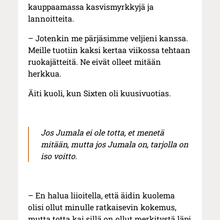
kauppaamassa kasvismyrkkyjä ja
lannoitteita.
– Jotenkin me pärjäsimme veljieni kanssa.
Meille tuotiin kaksi kertaa viikossa tehtaan
ruokajätteitä. Ne eivät olleet mitään
herkkua.
Äiti kuoli, kun Sixten oli kuusivuotias.
Jos Jumala ei ole totta, et menetä
mitään, mutta jos Jumala on, tarjolla on
iso voitto.
– En halua liioitella, että äidin kuolema
olisi ollut minulle ratkaisevin kokemus,
mutta totta kai sillä on ollut merkitystä läpi