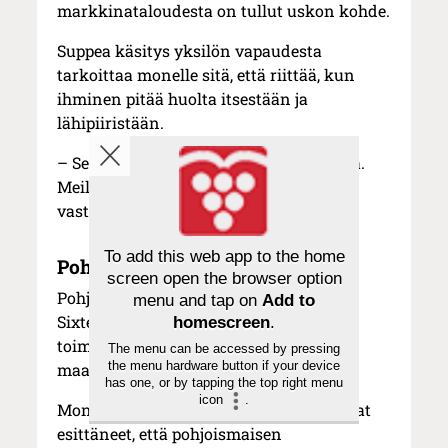
markkinataloudesta on tullut uskon kohde.
Suppea käsitys yksilön vapaudesta
tarkoittaa monelle sitä, että riittää, kun
ihminen pitää huolta itsestään ja
lähipiiristään.
– Se ei ole onnellisuuden kannalta hyvä.
Meillä täytyy olla myös kollektiivista
vastuuta yhteiskunnan jäsenistä.
To add this web app to the home
Pohjoismainen malli paras
screen open the browser option
Pohjoismainen malli on osoittautunut
menu and tap on
Add to
Sixten Korkmanin mukaan muita
homescreen
.
toimivammaksi – ja siksi olemme
The menu can be accessed by pressing
the menu hardware button if your device
maailman onnellisempia maita.
has one, or by tapping the top right menu
icon
.
Monet tutkijat, myös taloustieteilijät, ovat
esittäneet, että pohjoismaisen