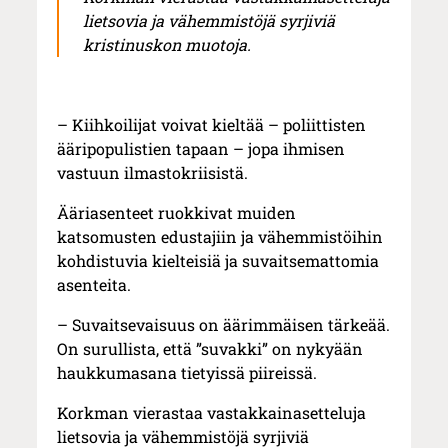
lietsovia ja vähemmistöjä syrjiviä
kristinuskon muotoja.
– Kiihkoilijat voivat kieltää – poliittisten
ääripopulistien tapaan – jopa ihmisen
vastuun ilmastokriisistä.
Ääriasenteet ruokkivat muiden
katsomusten edustajiin ja vähemmistöihin
kohdistuvia kielteisiä ja suvaitsemattomia
asenteita.
– Suvaitsevaisuus on äärimmäisen tärkeää.
On surullista, että ”suvakki” on nykyään
haukkumasana tietyissä piireissä.
Korkman vierastaa vastakkainasetteluja
lietsovia ja vähemmistöjä syrjiviä