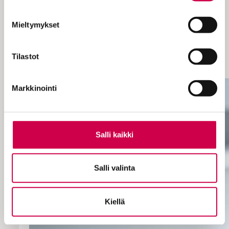
– Pappi puhui helvetin kauheuksista.
Mieleen jäivät myös kiiltokuvat, joita
Mieltymykset
keräsin intohimoisesti. Enkelit ja lampaat
olivat tosi hienoja, kunnes paras ystäväni
Risto
sanoi, että niiden kerääminen on
Tilastot
tyttöjen puuhaa.
Markkinointi
Salli kaikki
Salli valinta
Kiellä