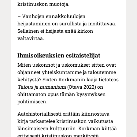
kristinuskon muotoja.
– Vanhojen ennakkoluulojen
heijastaminen on surullista ja moitittavaa.
Sellainen ei heijasta enää kirkon
valtavirtaa.
Ihmisoikeuksien esitaistelijat
Miten uskonnot ja uskomukset sitten ovat
ohjanneet yhteiskuntamme ja taloutemme
kehitystä? Sixten Korkmanin laaja tietoteos
Talous ja humanismi
(Otava 2022) on
ohittamaton opus tämän kysymyksen
pohtimiseen.
Aatehistoriallisesti erittäin kiinnostava
kirja tarkastelee kristinuskon vaikutusta
länsimaiseen kulttuuriin. Korkman kiittää
erityisesti kristinuskon merkitystä