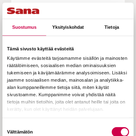
– Kannan kovasti huolta siitä, että nämä
yhteiskunnan ydinfunktiot, päivähoito- ja
koulujärjestelmä, säilyisivät kunnossa.
Suostumus
Yksityiskohdat
Tietoja
Meidän pitää panostaa enemmän
inhimillisen pääoman kasvattamiseen.
Tämä sivusto käyttää evästeitä
Sodassa jokainen rukoilee
Käytämme evästeitä tarjoamamme sisällön ja mainosten
Uskonnollista kasvatusta Sixten Korkman
räätälöimiseen, sosiaalisen median ominaisuuksien
ei juuri saanut. Isä oli oletettavasti ateisti.
tukemiseen ja kävijämäärämme analysoimiseen. Lisäksi
jaamme sosiaalisen median, mainosalan ja analytiikka-
– Hyvin pragmaattinen isoäitini kyllä yritti
alan kumppaneillemme tietoja siitä, miten käytät
opettaa minulle, että kannattaa uskoa
sivustoamme. Kumppanimme voivat yhdistää näitä
Jumalaan. Jos Jumala ei ole totta, et
tietoja muihin tietoihin, joita olet antanut heille tai joita on
menetä mitään, mutta jos Jumala on,
kerätty, kun olet käyttänyt heidän palvelujaan.
tarjolla on iso voitto.
Cookiebot >
Joku vei pojan pienenä pyhäkouluun.
Suostumuksen
Välttämätön
valinta