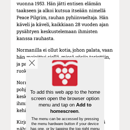
vuonna 1953. Hän jätti entisen elämän
taakseen ja alkoi kutsua itseään nimellä
Peace Pilgrim, rauhan pyhiinvaeltaja. Hän
käveli ja käveli, kaikkiaan 28 vuoden ajan
pysähtyen keskustelemaan ihmisten
kanssa rauhasta.
Normanilla ei ollut kotia, johon palata, vaan
hän majoittui siellä, missä yösija tarjottiin,
ja paastosi, kunnes hänelle tarjottiin
ruokaa.
Normanin mielestä sodat johtuivat
pohjimmiltaan ihmisen
To add this web app to the home
keskenkasvuisuudesta. Hän uskoi, että
screen open the browser option
ihmisistä tulisi rauhallisempia, jos he
menu and tap on
Add to
kehittäisivät itseään ja kypsyisivät.
homescreen
.
The menu can be accessed by pressing
Kirjansa esipuheessa Breaux kertoo, että
the menu hardware button if your device
nähtyään Peace Pilgrimista tehdyn
has one, or by tapping the top right menu