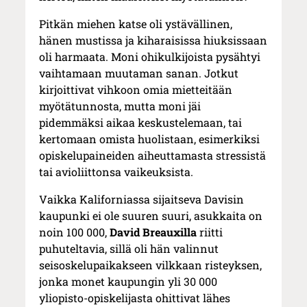
Pitkän miehen katse oli ystävällinen,
hänen mustissa ja kiharaisissa hiuksissaan
oli harmaata. Moni ohikulkijoista pysähtyi
vaihtamaan muutaman sanan. Jotkut
kirjoittivat vihkoon omia mietteitään
myötätunnosta, mutta moni jäi
pidemmäksi aikaa keskustelemaan, tai
kertomaan omista huolistaan, esimerkiksi
opiskelupaineiden aiheuttamasta stressistä
tai avioliittonsa vaikeuksista.
Vaikka Kaliforniassa sijaitseva Davisin
kaupunki ei ole suuren suuri, asukkaita on
noin 100 000,
David Breauxilla
riitti
puhuteltavia, sillä oli hän valinnut
seisoskelupaikakseen vilkkaan risteyksen,
jonka monet kaupungin yli 30 000
yliopisto-opiskelijasta ohittivat lähes