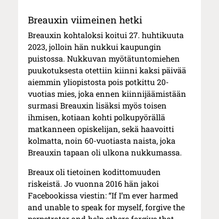
Breauxin viimeinen hetki
Breauxin kohtaloksi koitui 27. huhtikuuta
2023, jolloin hän nukkui kaupungin
puistossa. Nukkuvan myötätuntomiehen
puukotuksesta otettiin kiinni kaksi päivää
aiemmin yliopistosta pois potkittu 20-
vuotias mies, joka ennen kiinnijäämistään
surmasi Breauxin lisäksi myös toisen
ihmisen, kotiaan kohti polkupyörällä
matkanneen opiskelijan, sekä haavoitti
kolmatta, noin 60-vuotiasta naista, joka
Breauxin tapaan oli ulkona nukkumassa.
Breaux oli tietoinen kodittomuuden
riskeistä. Jo vuonna 2016 hän jakoi
Facebookissa viestin: “If I’m ever harmed
and unable to speak for myself, forgive the
perpetrator and help others forgive that