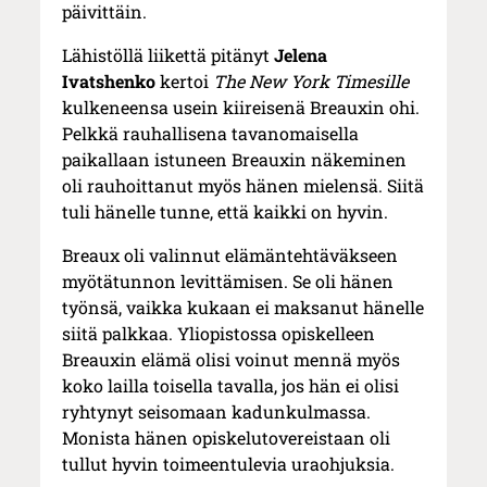
päivittäin.
Lähistöllä liikettä pitänyt
Jelena
Ivatshenko
kertoi
The New York Timesille
kulkeneensa usein kiireisenä Breauxin ohi.
Pelkkä rauhallisena tavanomaisella
paikallaan istuneen Breauxin näkeminen
oli rauhoittanut myös hänen mielensä. Siitä
tuli hänelle tunne, että kaikki on hyvin.
Breaux oli valinnut elämäntehtäväkseen
myötätunnon levittämisen. Se oli hänen
työnsä, vaikka kukaan ei maksanut hänelle
siitä palkkaa. Yliopistossa opiskelleen
Breauxin elämä olisi voinut mennä myös
koko lailla toisella tavalla, jos hän ei olisi
ryhtynyt seisomaan kadunkulmassa.
Monista hänen opiskelutovereistaan oli
tullut hyvin toimeentulevia uraohjuksia.