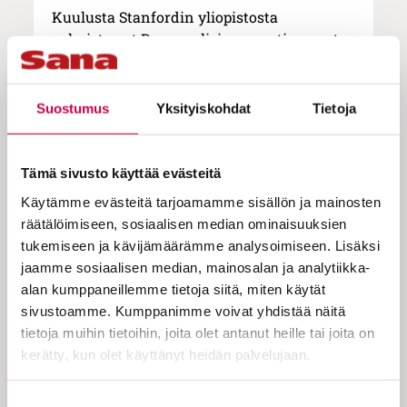
Kuulusta Stanfordin yliopistosta
valmistunut Breaux olisi varmasti saanut
työtä, jos olisi sitä halunnut. Hän kuitenkin
päätti ottaa elämälleen toisen suunnan.
Suostumus
Yksityiskohdat
Tietoja
Vaikea alku
David Breauxin elämän alkuvaiheet eivät
Tämä sivusto käyttää evästeitä
antaneet odottaa, että hänestä tulisi
Käytämme evästeitä tarjoamamme sisällön ja mainosten
rauhallinen kuuntelija. Äiti sairasti
räätälöimiseen, sosiaalisen median ominaisuuksien
skitsofreniaa, ja isä oli väkivaltainen. Ei
tukemiseen ja kävijämäärämme analysoimiseen. Lisäksi
ollut päivää, ettei kotona olisi riidelty.
jaamme sosiaalisen median, mainosalan ja analytiikka-
Kun Davidin sisko
Maria
lähti sukulaisten
alan kumppaneillemme tietoja siitä, miten käytät
tuella Stanfordiin opiskelemaan, David jäi
sivustoamme. Kumppanimme voivat yhdistää näitä
pitämään huolta äidistään. Elämä tuntui
tietoja muihin tietoihin, joita olet antanut heille tai joita on
kuitenkin raskaalta kuin siirtolohkare, ja
kerätty, kun olet käyttänyt heidän palvelujaan.
lopulta David ei enää jaksanut vaan
sairastui masennukseen. Hän yritti jopa
Cookiebot >
Suostumuksen