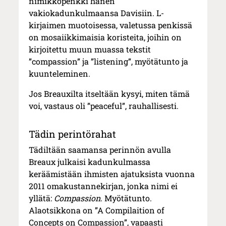
nimikkopenkki hänen
vakiokadunkulmaansa Davisiin. L-
kirjaimen muotoisessa, valetussa penkissä
on mosaiikkimaisia koristeita, joihin on
kirjoitettu muun muassa tekstit
”compassion” ja ”listening”, myötätunto ja
kuunteleminen.
Jos Breauxilta itseltään kysyi, miten tämä
voi, vastaus oli ”peaceful”, rauhallisesti.
Tädin perintörahat
Tädiltään saamansa perinnön avulla
Breaux julkaisi kadunkulmassa
keräämistään ihmisten ajatuksista vuonna
2011 omakustannekirjan, jonka nimi ei
yllätä:
Compassion
. Myötätunto.
Alaotsikkona on ”A Compilaition of
Concepts on Compassion”, vapaasti