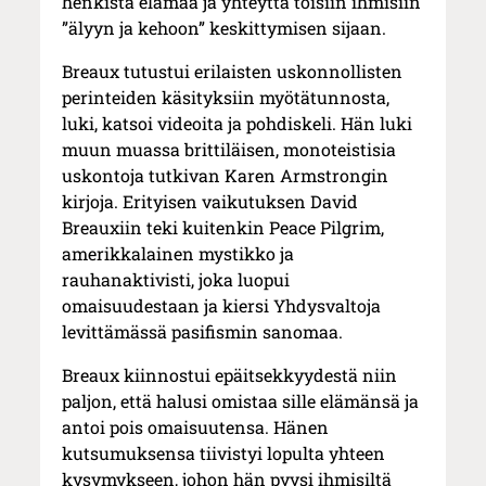
henkistä elämää ja yhteyttä toisiin ihmisiin
”älyyn ja kehoon” keskittymisen sijaan.
Breaux tutustui erilaisten uskonnollisten
perinteiden käsityksiin myötätunnosta,
luki, katsoi videoita ja pohdiskeli. Hän luki
muun muassa brittiläisen, monoteistisia
uskontoja tutkivan Karen Armstrongin
kirjoja. Erityisen vaikutuksen David
Breauxiin teki kuitenkin Peace Pilgrim,
amerikkalainen mystikko ja
rauhanaktivisti, joka luopui
omaisuudestaan ja kiersi Yhdysvaltoja
levittämässä pasifismin sanomaa.
Breaux kiinnostui epäitsekkyydestä niin
paljon, että halusi omistaa sille elämänsä ja
antoi pois omaisuutensa. Hänen
kutsumuksensa tiivistyi lopulta yhteen
kysymykseen, johon hän pyysi ihmisiltä