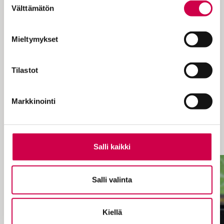
itsemurhaa.
Välttämätön
valinta
Toivuttuaan syvimmästä alhosta David
sisarensa tavoin haki ja pääsi
Mieltymykset
maineikkaaseen Stanfordiin. Monet hänen
opiskelutovereistaan suuntasivat
Tilastot
valmistuttuaan kohti Pohjois-Kaliforniaa ja
siellä sijaitsevaa tarunhohtoista Piilaaksoa,
mutta David valitsi toisen tien.
Markkinointi
Ratkaiseva hetki David Breauxin suuressa
valinnassa oli ero silloisesta tyttöystävästä.
Se muutti hänen elämänsä suunnan.
Salli kaikki
Salli valinta
Kiellä