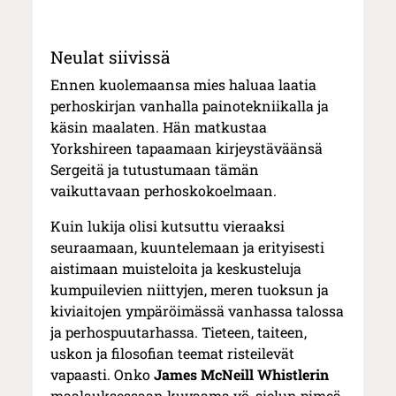
Neulat siivissä
Ennen kuolemaansa mies haluaa laatia
perhoskirjan vanhalla painotekniikalla ja
käsin maalaten. Hän matkustaa
Yorkshireen tapaamaan kirjeystäväänsä
Sergeitä ja tutustumaan tämän
vaikuttavaan perhoskokoelmaan.
Kuin lukija olisi kutsuttu vieraaksi
seuraamaan, kuuntelemaan ja erityisesti
aistimaan muisteloita ja keskusteluja
kumpuilevien niittyjen, meren tuoksun ja
kiviaitojen ympäröimässä vanhassa talossa
ja perhospuutarhassa. Tieteen, taiteen,
uskon ja filosofian teemat risteilevät
vapaasti. Onko
James McNeill Whistlerin
maalauksessaan kuvaama yö, sielun pimeä