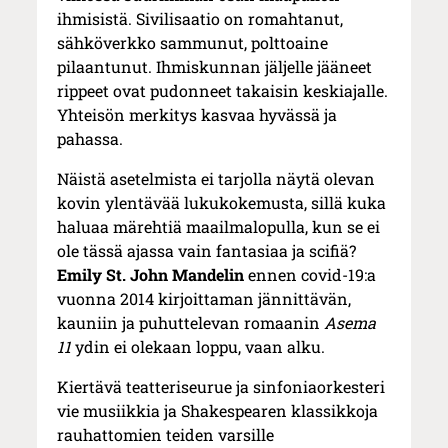
ihmisistä. Sivilisaatio on romahtanut,
sähköverkko sammunut, polttoaine
pilaantunut. Ihmiskunnan jäljelle jääneet
rippeet ovat pudonneet takaisin keskiajalle.
Yhteisön merkitys kasvaa hyvässä ja
pahassa.
Näistä asetelmista ei tarjolla näytä olevan
kovin ylentävää lukukokemusta, sillä kuka
haluaa märehtiä maailmalopulla, kun se ei
ole tässä ajassa vain fantasiaa ja scifiä?
Emily St. John Mandelin
ennen covid-19:a
vuonna 2014 kirjoittaman jännittävän,
kauniin ja puhuttelevan romaanin
Asema
11
ydin ei olekaan loppu, vaan alku.
Kiertävä teatteriseurue ja sinfoniaorkesteri
vie musiikkia ja Shakespearen klassikkoja
rauhattomien teiden varsille