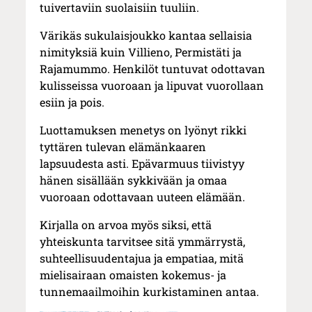
tuivertaviin suolaisiin tuuliin.
Värikäs sukulaisjoukko kantaa sellaisia
nimityksiä kuin Villieno, Permistäti ja
Rajamummo. Henkilöt tuntuvat odottavan
kulisseissa vuoroaan ja lipuvat vuorollaan
esiin ja pois.
Luottamuksen menetys on lyönyt rikki
tyttären tulevan elämänkaaren
lapsuudesta asti. Epävarmuus tiivistyy
hänen sisällään sykkivään ja omaa
vuoroaan odottavaan uuteen elämään.
Kirjalla on arvoa myös siksi, että
yhteiskunta tarvitsee sitä ymmärrystä,
suhteellisuudentajua ja empatiaa, mitä
mielisairaan omaisten kokemus- ja
tunnemaailmoihin kurkistaminen antaa.