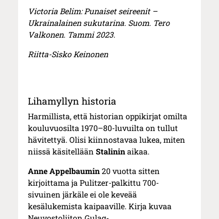
Victoria Belim: Punaiset seireenit –
Ukrainalainen sukutarina. Suom. Tero
Valkonen. Tammi 2023.
Riitta-Sisko Keinonen
Lihamyllyn historia
Harmillista, että historian oppikirjat omilta
kouluvuosilta 1970–80-luvuilta on tullut
hävitettyä. Olisi kiinnostavaa lukea, miten
niissä käsitellään
Stalinin
aikaa.
Anne Appelbaumin
20 vuotta sitten
kirjoittama ja Pulitzer-palkittu 700-
sivuinen järkäle ei ole keveää
kesälukemista kaipaaville. Kirja kuvaa
Neuvostoliiton Gulag-