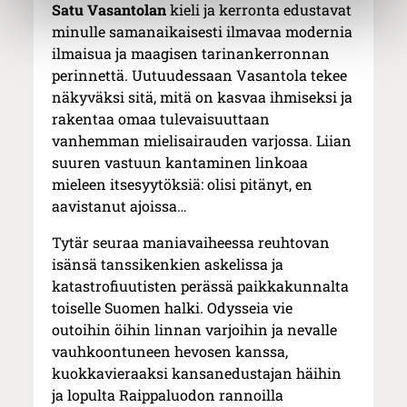
Satu Vasantolan
kieli ja kerronta edustavat
minulle samanaikaisesti ilmavaa modernia
ilmaisua ja maagisen tarinankerronnan
perinnettä. Uutuudessaan Vasantola tekee
näkyväksi sitä, mitä on kasvaa ihmiseksi ja
rakentaa omaa tulevaisuuttaan
vanhemman mielisairauden varjossa. Liian
suuren vastuun kantaminen linkoaa
mieleen itsesyytöksiä: olisi pitänyt, en
aavistanut ajoissa…
Tytär seuraa maniavaiheessa reuhtovan
isänsä tanssikenkien askelissa ja
katastrofiuutisten perässä paikkakunnalta
toiselle Suomen halki. Odysseia vie
outoihin öihin linnan varjoihin ja nevalle
vauhkoontuneen hevosen kanssa,
kuokkavieraaksi kansanedustajan häihin
ja lopulta Raippaluodon rannoilla