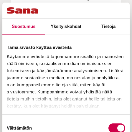
Schulman
ja hänen äitinsä oli
televisiojuontaja ja poliitikko
Lisette
Schulman
. Viimeisin suomennettu teos
Kiirehdi rakkain jatkaa tätä sarjaa.
Suostumus
Yksityiskohdat
Tietoja
Schulman kirjoittaa lämpimästi isänsä
viimeisistä vuosista, joita leimasi vähitellen
Tämä sivusto käyttää evästeitä
etenevä kehon, muttei älyn,
Käytämme evästeitä tarjoamamme sisällön ja mainosten
rappeutuminen. Poika purkaa mieltään
räätälöimiseen, sosiaalisen median ominaisuuksien
terapiassa ja käy läpi suhdettaan isäänsä,
tukemiseen ja kävijämäärämme analysoimiseen. Lisäksi
joka oli jo vanha isäksi tullessaan.
jaamme sosiaalisen median, mainosalan ja analytiikka-
Kirja sopii itsehoito-oppaaksi niille
alan kumppaneillemme tietoja siitä, miten käytät
ruuhkavuosia eläville, jotka kipuilevat
sivustoamme. Kumppanimme voivat yhdistää näitä
vanhenevien vanhempien hoitamisen ja
tietoja muihin tietoihin, joita olet antanut heille tai joita on
suvun menneiden taakkojen kanssa.
kerätty, kun olet käyttänyt heidän palvelujaan.
Cookiebot >
Suostumuksen
Välttämätön
valinta