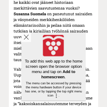
he kaikki ovat jääneet historiaan
merkittävien saavutustensa vuoksi?
Susanna Suomela
on paneutunut sairaiden
ja väsyneiden merkkihenkilöiden
elämäntarinoihin ja peilaa niitä omaan
tutkijan ja kirjailijan työhönsä sairauden
uuvuttamana. Suomela tarjoilee
itseironisella huumorilla maustettuja
mielenkiintoisia seikkoja henkilögalleriaan
valittujen suurnaisten ja -miesten
taustoista.
To add this web app to the home
screen open the browser option
Vahvuutta ihaillaan, heikkoutta hävetään.
menu and tap on
Add to
Uupumus on laiskuutta ja sairaus stigma,
homescreen
.
jota piilotellaan. Voisiko heikkous sisältää
The menu can be accessed by pressing
voiman lähteen, herkkyyden ja kyvyn
the menu hardware button if your device
has one, or by tapping the top right menu
nähdä toisin tai tarkemmin? Viimeistään
icon
.
vanhuus paljastaa kuitenkin haurautemme
ja ”kaksoiskansalaisuutemme terveyden ja