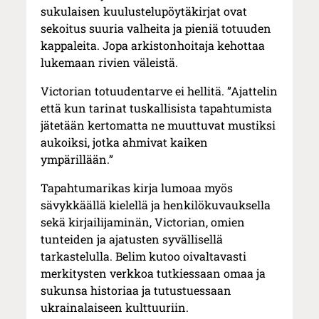
sukulaisen kuulustelupöytäkirjat ovat
sekoitus suuria valheita ja pieniä totuuden
kappaleita. Jopa arkistonhoitaja kehottaa
lukemaan rivien väleistä.
Victorian totuudentarve ei hellitä. ”Ajattelin
että kun tarinat tuskallisista tapahtumista
jätetään kertomatta ne muuttuvat mustiksi
aukoiksi, jotka ahmivat kaiken
ympärillään.”
Tapahtumarikas kirja lumoaa myös
sävykkäällä kielellä ja henkilökuvauksella
sekä kirjailijaminän, Victorian, omien
tunteiden ja ajatusten syvällisellä
tarkastelulla. Belim kutoo oivaltavasti
merkitysten verkkoa tutkiessaan omaa ja
sukunsa historiaa ja tutustuessaan
ukrainalaiseen kulttuuriin.