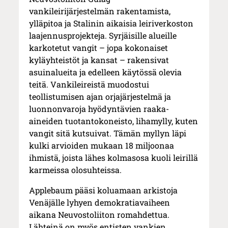
vankileirijärjestelmän rakentamista,
ylläpitoa ja Stalinin aikaisia leiriverkoston
laajennusprojekteja. Syrjäisille alueille
karkotetut vangit – jopa kokonaiset
kyläyhteistöt ja kansat – rakensivat
asuinalueita ja edelleen käytössä olevia
teitä. Vankileireistä muodostui
teollistumisen ajan orjajärjestelmä ja
luonnonvaroja hyödyntävien raaka-
aineiden tuotantokoneisto, lihamylly, kuten
vangit sitä kutsuivat. Tämän myllyn läpi
kulki arvioiden mukaan 18 miljoonaa
ihmistä, joista lähes kolmasosa kuoli leirillä
karmeissa olosuhteissa.
Applebaum pääsi koluamaan arkistoja
Venäjälle lyhyen demokratiavaiheen
aikana Neuvostoliiton romahdettua.
Lähteinä on myös entisten vankien