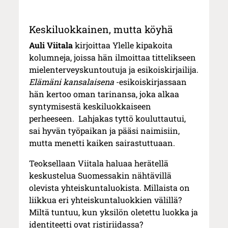
Keskiluokkainen, mutta köyhä
Auli Viitala
kirjoittaa Ylelle kipakoita
kolumneja, joissa hän ilmoittaa tittelikseen
mielenterveyskuntoutuja ja esikoiskirjailija.
Elämäni kansalaisena
-esikoiskirjassaan
hän kertoo oman tarinansa, joka alkaa
syntymisestä keskiluokkaiseen
perheeseen. Lahjakas tyttö kouluttautui,
sai hyvän työpaikan ja pääsi naimisiin,
mutta menetti kaiken sairastuttuaan.
Teoksellaan Viitala haluaa herätellä
keskustelua Suomessakin nähtävillä
olevista yhteiskuntaluokista. Millaista on
liikkua eri yhteiskuntaluokkien välillä?
Miltä tuntuu, kun yksilön oletettu luokka ja
identiteetti ovat ristiriidassa?