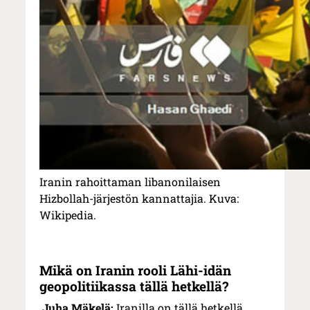
Iranin rahoittaman libanonilaisen
Hizbollah-järjestön kannattajia. Kuva:
Wikipedia.
Mikä on Iranin rooli Lähi-idän
geopolitiikassa tällä hetkellä?
Juha Mäkelä:
Iranilla on tällä hetkellä