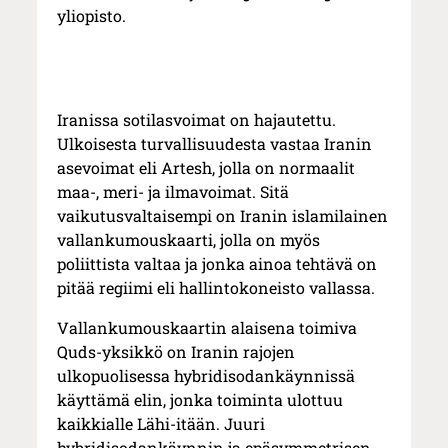
yliopisto.
Iranissa sotilasvoimat on hajautettu.
Ulkoisesta turvallisuudesta vastaa Iranin
asevoimat eli Artesh, jolla on normaalit
maa-, meri- ja ilmavoimat. Sitä
vaikutusvaltaisempi on Iranin islamilainen
vallankumouskaarti, jolla on myös
poliittista valtaa ja jonka ainoa tehtävä on
pitää regiimi eli hallintokoneisto vallassa.
Vallankumouskaartin alaisena toimiva
Quds-yksikkö on Iranin rajojen
ulkopuolisessa hybridisodankäynnissä
käyttämä elin, jonka toiminta ulottuu
kaikkialle Lähi-itään. Juuri
hybridisodankäynnin ja epäsymmetrisen