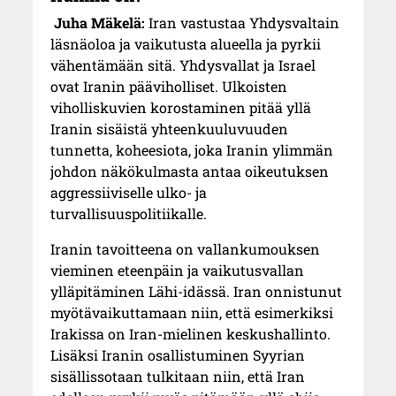
Juha Mäkelä:
Iran vastustaa Yhdysvaltain
läsnäoloa ja vaikutusta alueella ja pyrkii
vähentämään sitä. Yhdysvallat ja Israel
ovat Iranin pääviholliset. Ulkoisten
viholliskuvien korostaminen pitää yllä
Iranin sisäistä yhteenkuuluvuuden
tunnetta, koheesiota, joka Iranin ylimmän
johdon näkökulmasta antaa oikeutuksen
aggressiiviselle ulko- ja
turvallisuuspolitiikalle.
Iranin tavoitteena on vallankumouksen
vieminen eteenpäin ja vaikutusvallan
ylläpitäminen Lähi-idässä. Iran onnistunut
myötävaikuttamaan niin, että esimerkiksi
Irakissa on Iran-mielinen keskushallinto.
Lisäksi Iranin osallistuminen Syyrian
sisällissotaan tulkitaan niin, että Iran