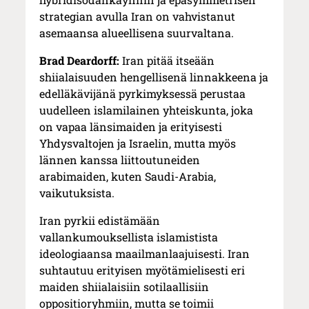
strategian avulla Iran on vahvistanut
asemaansa alueellisena suurvaltana.
Brad Deardorff:
Iran pitää itseään
shiialaisuuden hengellisenä linnakkeena ja
edelläkävijänä pyrkimyksessä perustaa
uudelleen islamilainen yhteiskunta, joka
on vapaa länsimaiden ja erityisesti
Yhdysvaltojen ja Israelin, mutta myös
lännen kanssa liittoutuneiden
arabimaiden, kuten Saudi-Arabia,
vaikutuksista.
Iran pyrkii edistämään
vallankumouksellista islamistista
ideologiaansa maailmanlaajuisesti. Iran
suhtautuu erityisen myötämielisesti eri
maiden shiialaisiin sotilaallisiin
oppositioryhmiin, mutta se toimii