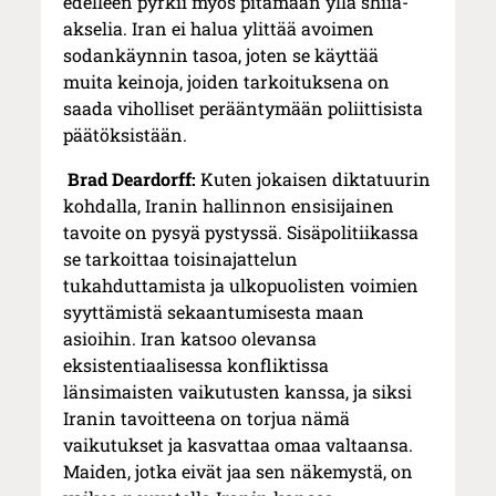
edelleen pyrkii myös pitämään yllä shiia-
akselia. Iran ei halua ylittää avoimen
sodankäynnin tasoa, joten se käyttää
muita keinoja, joiden tarkoituksena on
saada viholliset perääntymään poliittisista
päätöksistään.
Brad Deardorff:
Kuten jokaisen diktatuurin
kohdalla, Iranin hallinnon ensisijainen
tavoite on pysyä pystyssä. Sisäpolitiikassa
se tarkoittaa toisinajattelun
tukahduttamista ja ulkopuolisten voimien
syyttämistä sekaantumisesta maan
asioihin. Iran katsoo olevansa
eksistentiaalisessa konfliktissa
länsimaisten vaikutusten kanssa, ja siksi
Iranin tavoitteena on torjua nämä
vaikutukset ja kasvattaa omaa valtaansa.
Maiden, jotka eivät jaa sen näkemystä, on