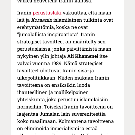
vaikea neuvotella Iranin kanssa.
Iranin
perustuslaki
vakuuttaa, että maan
lait ja
Koraanin
islamilainen tulkinta ovat
erehtymättömiä, koska ne ovat
”jumalallista inspiraatiota”. Iranin
strategiset tavoitteet on määritelty sen
perustuslaissa, jonka päivittämistä maan
nykyinen ylin johtaja
Ali Khamenei
itse
valvoi vuonna 1989. Nämä strategiset
tavoitteet ulottuvat Iranin sisä- ja
ulkopolitiikkaan. Niiden mukaan Iranin
tavoitteena on ensiksikin luoda
ihanteellinen ja mallikelpoinen
yhteiskunta, joka perustuu islamilaisiin
normeihin. Toiseksi Iranin tavoitteena on
laajentaa Jumalan lain suvereniteettia
koko maailmaan. Kolmantena tavoitteena
on eliminoida imperialismi ja estää