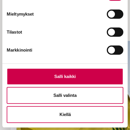
Mäkelä vastasi Sanan kysymyksiin
puhelimitse ja sähköpostitse, Deardorff
Mieltymykset
puolestaan aikaero- ja aikataulusyistä
kommentoi laajassa
Tilastot
sähköpostissavastauksessaan.
Markkinointi
Salli kaikki
Salli valinta
Kiellä