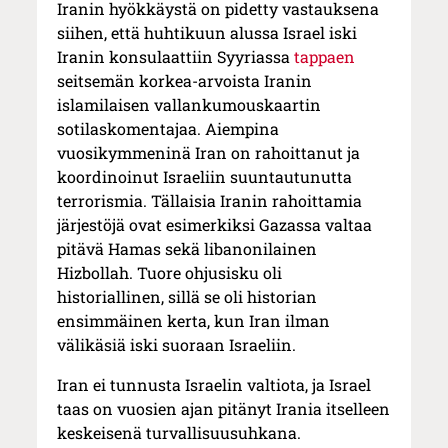
Iranin hyökkäystä on pidetty vastauksena
siihen, että huhtikuun alussa Israel iski
Iranin konsulaattiin Syyriassa
tappaen
seitsemän korkea-arvoista Iranin
islamilaisen vallankumouskaartin
sotilaskomentajaa. Aiempina
vuosikymmeninä Iran on rahoittanut ja
koordinoinut Israeliin suuntautunutta
terrorismia. Tällaisia Iranin rahoittamia
järjestöjä ovat esimerkiksi Gazassa valtaa
pitävä Hamas sekä libanonilainen
Hizbollah. Tuore ohjusisku oli
historiallinen, sillä se oli historian
ensimmäinen kerta, kun Iran ilman
välikäsiä iski suoraan Israeliin.
Iran ei tunnusta Israelin valtiota, ja Israel
taas on vuosien ajan pitänyt Irania itselleen
keskeisenä turvallisuusuhkana.