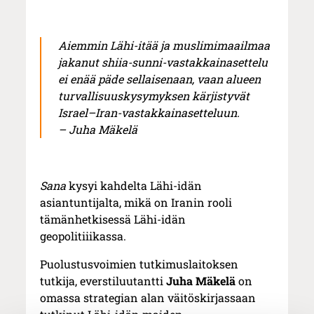
Aiemmin Lähi-itää ja muslimimaailmaa
jakanut shiia-sunni-vastakkainasettelu
ei enää päde sellaisenaan, vaan alueen
turvallisuuskysymyksen kärjistyvät
Israel–Iran-vastakkainasetteluun.
– Juha Mäkelä
Sana
kysyi kahdelta Lähi-idän
asiantuntijalta, mikä on Iranin rooli
tämänhetkisessä Lähi-idän
geopolitiiikassa.
Puolustusvoimien tutkimuslaitoksen
tutkija, everstiluutantti
Juha Mäkelä
on
omassa strategian alan väitöskirjassaan