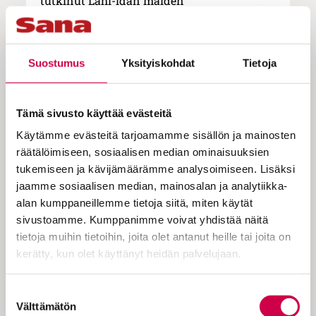
tutkinut Lähi-idän maiden
turvallisuuskoneistoja eli niin sanottua
sekurokratiaa. Hän on myös erikoistunut
Lähi-idän asevoimien ja
Suostumus
Yksityiskohdat
Tietoja
turvallisuuspolitiikan tutkimukseen sekä
Lähi-idän voimatasapainon kysymyksiin.
Amerikkalaisen George Washington -
Tämä sivusto käyttää evästeitä
yliopiston ääriliikkeitä koskevan
Käytämme evästeitä tarjoamamme sisällön ja mainosten
tutkimusohjelman vanhempi tutkija
Brad
räätälöimiseen, sosiaalisen median ominaisuuksien
Deardorff
puolestaan on entinen
tukemiseen ja kävijämäärämme analysoimiseen. Lisäksi
Yhdysvaltain liittovaltion poliisin FBI:n
jaamme sosiaalisen median, mainosalan ja analytiikka-
erikoisagentti, joka 22 vuoden ajan
alan kumppaneillemme tietoja siitä, miten käytät
työskenteli Yhdysvaltain kansallista
sivustoamme. Kumppanimme voivat yhdistää näitä
turvallisuutta koskevien asioiden johdossa
tietoja muihin tietoihin, joita olet antanut heille tai joita on
Washingtonin osavaltiossa. FBI-uransa
kerätty, kun olet käyttänyt heidän palvelujaan.
aikana Deardorff osallistui
terrorisminvastaiseen operatiiviseen
Cookiebot >
Suostumuksen
kenttätyöhön yli 20 maassa.
Välttämätön
valinta