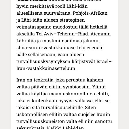
hyvin merkittävä rooli Lähi-idän
alueellisena suurvaltana. Pohjois-Afrikan
ja Lähi-idän alueen strateginen
voimatasapaino muodostuu tällä hetkellä
akselilla Tel Aviv–Teheran–Riad. Aiemmin
Lähi-itää ja muslimimaailmaa jakanut
shiia-sunni-vastakkainasettelu ei enää
päde sellaisenaan, vaan alueen
turvallisuuskysymyksen kärjistyvät Israel–
Iran-vastakkainasetteluun.
Iran on teokratia, joka perustuu kahden
valtaa pitävän eliitin symbioosiin. Ylintä
valtaa käyttää maan uskonnollinen eliitti,
joka ei kuitenkaan pysyisi vallassa, ellei se
jakaisi sitä turvallisuuseliitille. Siten
uskonnollisen eliitin valtaa suojelee Iranin
turvallisuuskoneiston valta eli niin sanottu
sekurokratia. Kaikki Lähi-idän