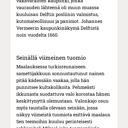
vakavarainen kaupunki, jonka
vaurauden lähteenä oli muun muassa
kuuluisan Delftin posliinin valmistus,
kutomateollisuus ja panimot. Johannes
Vermeerin kaupunkinäkymä Delftistä
noin vuodelta 1660.
Seinällä viimeinen tuomio
Maalauksessa turkisreunaiseen
samettijakkuun sonnustautunut nainen
pitää kädessään vaakaa, jolla hän
punnitsee kultakolikoita. Pehmeästi
ikkunasta suodattuva valo korostaa hänen
keskittynyttä olemustaan. Valonkajo osuu
myös taustalla olevaan seinään, jossa
näkyy viimeistä tuomiota esittävä maalaus.
Sen teemoihin kuuluu perinteisesti