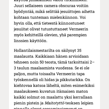
Juuri sellaiseen camera obscuraa voitiin
hyödyntää, mikä selittää jesuiittojen aihetta
kohtaan tunteman mielenkiinnon. Voi
hyvin olla, että tieteestä kiinnostuneet
jesuiitat olivat tutustuttaneet Vermeerin
myös kehitteillä olevien, yhä parempien
linssien käyttöön.
Hollantilaismestarilta on säilynyt 35
maalausta. Kaikkiaan hänen arvioidaan
tehneen noin 50 teosta, tämä tarkoittaisi 2–
3 taulun maalaamista vuodessa. Se ei ole
paljon, mutta toisaalta Vermeerin tapa
työskennellä oli hidas ja pikkutarkka. On
kiehtovaa katsoa läheltä, miten esimerkiksi
maalaukseen kuvatun itämaisen maton
kaikki solmut on maalattu yksi kerrallaan
pienin pistein ja
Maitotyttö
-teoksen leipien
pinnalla olevat seesaminsiemenet on