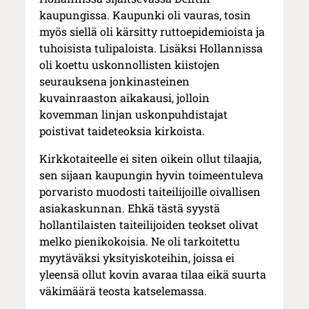
kaupungissa. Kaupunki oli vauras, tosin
myös siellä oli kärsitty ruttoepidemioista ja
tuhoisista tulipaloista. Lisäksi Hollannissa
oli koettu uskonnollisten kiistojen
seurauksena jonkinasteinen
kuvainraaston aikakausi, jolloin
kovemman linjan uskonpuhdistajat
poistivat taideteoksia kirkoista.
Kirkkotaiteelle ei siten oikein ollut tilaajia,
sen sijaan kaupungin hyvin toimeentuleva
porvaristo muodosti taiteilijoille oivallisen
asiakaskunnan. Ehkä tästä syystä
hollantilaisten taiteilijoiden teokset olivat
melko pienikokoisia. Ne oli tarkoitettu
myytäväksi yksityiskoteihin, joissa ei
yleensä ollut kovin avaraa tilaa eikä suurta
väkimäärä teosta katselemassa.