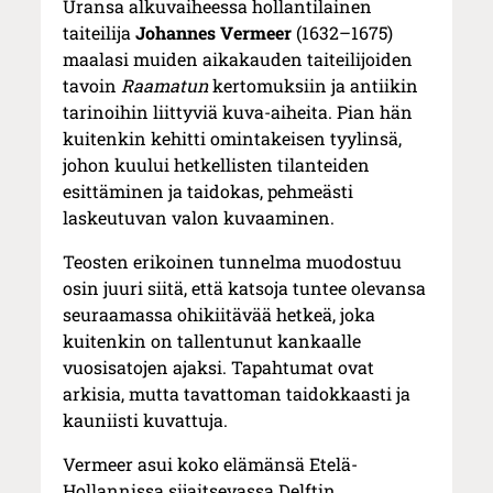
Uransa alkuvaiheessa hollantilainen
taiteilija
Johannes Vermeer
(1632–1675)
maalasi muiden aikakauden taiteilijoiden
tavoin
Raamatun
kertomuksiin ja antiikin
tarinoihin liittyviä kuva-aiheita. Pian hän
kuitenkin kehitti omintakeisen tyylinsä,
johon kuului hetkellisten tilanteiden
esittäminen ja taidokas, pehmeästi
laskeutuvan valon kuvaaminen.
Teosten erikoinen tunnelma muodostuu
osin juuri siitä, että katsoja tuntee olevansa
seuraamassa ohikiitävää hetkeä, joka
kuitenkin on tallentunut kankaalle
vuosisatojen ajaksi. Tapahtumat ovat
arkisia, mutta tavattoman taidokkaasti ja
kauniisti kuvattuja.
Vermeer asui koko elämänsä Etelä-
Hollannissa sijaitsevassa Delftin