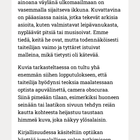
ainoana väylänä ulkomaailmaan on
vasemmalla sijaitseva ikkuna. Kuvattavina
on pääasiassa naisia, jotka tekevät arkisia
asioita, kuten valmistavat leipävanukasta,
nypläävät pitsiä tai musisoivat. Emme
tiedä, keitä he ovat, mutta todennäköisesti
taiteilijan vaimo ja tyttäret istuivat
malleina, mikä tietysti oli kätevää.
Kuvia tarkasteltaessa on tultu yhä
enemmän siihen lopputulokseen, että
taiteilija hyödynsi teoksia maalatessaan
optista apuvälinettä, camera obscuraa.
Siinä pimeään tilaan, esimerkiksi huoneen
seinään tai laatikon sivuun tehdyn reiän
kautta kohteesta heijastuu taustaan
himmeä kuva, joka näkyy ylösalaisin.
Kirjallisuudessa käsiteltiin optiikan
käyttöä jumalallisen valon tutkimiseen.