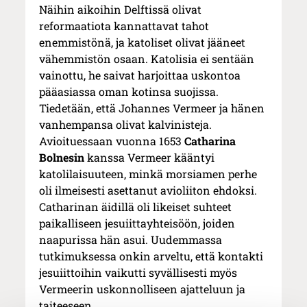
Näihin aikoihin Delftissä olivat
reformaatiota kannattavat tahot
enemmistönä, ja katoliset olivat jääneet
vähemmistön osaan. Katolisia ei sentään
vainottu, he saivat harjoittaa uskontoa
pääasiassa oman kotinsa suojissa.
Tiedetään, että Johannes Vermeer ja hänen
vanhempansa olivat kalvinisteja.
Avioituessaan vuonna 1653
Catharina
Bolnesin
kanssa Vermeer kääntyi
katolilaisuuteen, minkä morsiamen perhe
oli ilmeisesti asettanut avioliiton ehdoksi.
Catharinan äidillä oli likeiset suhteet
paikalliseen jesuiittayhteisöön, joiden
naapurissa hän asui. Uudemmassa
tutkimuksessa onkin arveltu, että kontakti
jesuiittoihin vaikutti syvällisesti myös
Vermeerin uskonnolliseen ajatteluun ja
taiteeseen.