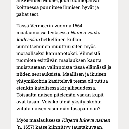
arkkienkeli Mikael, joka tuomiopäivän
koittaessa punnitsee ihmisen hyvät ja
pahat teot.
Tässä Vermeerin vuonna 1664
maalaamassa teoksessa
Nainen vaaka
kädessään
hetkellinen kullan
punnitseminen muuttuu siten myös
moraaliseksi kannanotoksi. Viimeistä
tuomiota esittävän maalauksen kautta
muistutetaan valinnoista tässä elämässä ja
niiden seurauksista. Maallisen ja ikuisen
yhtymäkohtia käsittelevä teema oli tuttua
etenkin katolisessa kirjallisuudessa.
Toisaalta naisen pitelemän vaa’an kupit
ovat tasan. Voisiko tämä yksityiskohta
viitata naisen sisimmän tasapainoon?
Myös maalauksessa
Kirjettä lukeva nainen
(n. 1657) katse kiinnittyy taustakuvaan.