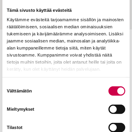
Tämä sivusto käyttää evästeitä
Käytämme evästeitä tarjoamamme sisällön ja mainosten
räätälöimiseen, sosiaalisen median ominaisuuksien
tukemiseen ja kävijämäärämme analysoimiseen. Lisäksi
jaamme sosiaalisen median, mainosalan ja analytiikka-
Toimitus
alan kumppaneillemme tietoja siitä, miten käytät
sivustoamme. Kumppanimme voivat yhdistää näitä
Yhteystiedot
tietoja muihin tietoihin, joita olet antanut heille tai joita on
Postiosoite
kerätty, kun olet käyttänyt heidän palvelujaan.
PL 48, 08101 LOHJA
Cookiebot >
Suostumuksen
Kust
antaja ja j
ulkaisija
Kansan Raamattuseuran Säätiö sr
Välttämätön
valinta
Tilaajapalvelu
Mieltymykset
Sana-lehden kampanjat
Kestotilaajan edut
Tilastot
Tilausehdot