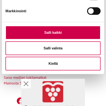
Tietosuojalauseke
Tilaajapalvelu
Markkinointi
Osoitteenmuutokset
Salli kaikki
Ole meihin yhteydessä
Salli valinta
Tilaa uutiskirje
Lähetä juttuvinkki
Kiellä
Palaute toimitukselle
Suosittele Sanaa
Sana-median lukijamatkat
Mainosta Sana-mediassa