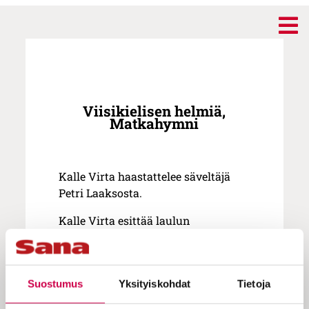
Viisikielisen helmiä,
Matkahymni
Kalle Virta haastattelee säveltäjä
Petri Laaksosta.
Kalle Virta esittää laulun
matkahymni ja sen on säveltänyt
Petri Laaksonen ja sanoittanut Pia
Perkiö.
Suostumus
Yksityiskohdat
Tietoja