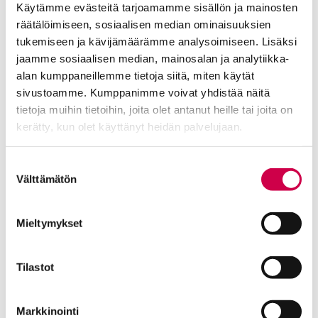
Käytämme evästeitä tarjoamamme sisällön ja mainosten
räätälöimiseen, sosiaalisen median ominaisuuksien
Toimitus
tukemiseen ja kävijämäärämme analysoimiseen. Lisäksi
Yhteystiedot
jaamme sosiaalisen median, mainosalan ja analytiikka-
alan kumppaneillemme tietoja siitä, miten käytät
Postiosoite
sivustoamme. Kumppanimme voivat yhdistää näitä
PL 48, 08101 LOHJA
tietoja muihin tietoihin, joita olet antanut heille tai joita on
kerätty, kun olet käyttänyt heidän palvelujaan.
Kust
antaja ja j
ulkaisija
Kansan Raamattuseuran Säätiö sr
Cookiebot >
Suostumuksen
Tilaajapalvelu
Välttämätön
valinta
Sana-lehden kampanjat
Kestotilaajan edut
Mieltymykset
Tilausehdot
Tietosuojalauseke
Tilaajapalvelu
Tilastot
Osoitteenmuutokset
Markkinointi