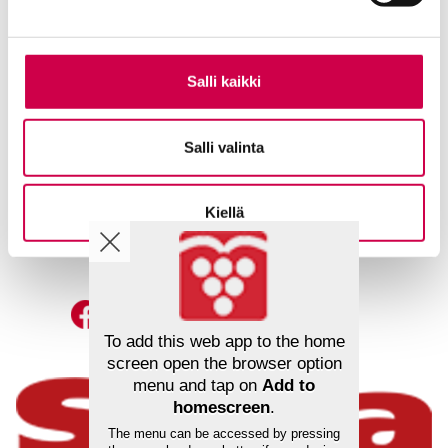
Salli kaikki
Ole meihin yhteydessä
Tilaa uutiskirje
Lähetä juttuvinkki
Salli valinta
Palaute toimitukselle
Suosittele Sanaa
Kiellä
Sana-median lukijamatkat
Mainosta Sana-mediassa
To add this web app to the home
screen open the browser option
menu and tap on
Add to
homescreen
.
The menu can be accessed by pressing