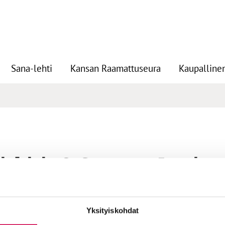
Sana-lehti
Kansan Raamattuseura
Kaupallinen
skirje 6, Susanna Luttine
 Raamattuopetus Sanan Suvipäivillä 2021.
Yksityiskohdat