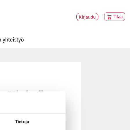
Tilaa
Kirjaudu
 yhteistyö
n-Kivistö
Tietoja