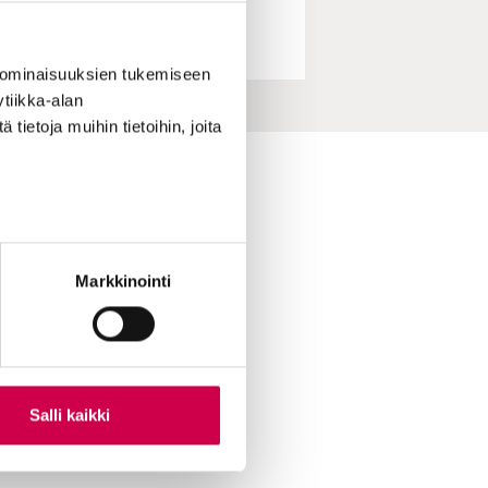
 ominaisuuksien tukemiseen
tiikka-alan
ietoja muihin tietoihin, joita
ihin yhteydessä
skirje
ttuvinkki
Markkinointi
oimitukselle
le Sanaa
ian lukijamatkat
 Sana-mediassa
Salli kaikki