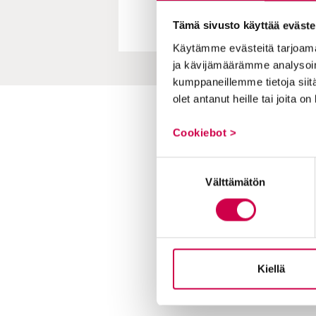
Tämä sivusto käyttää eväste
Käytämme evästeitä tarjoama
ja kävijämäärämme analysoim
kumppaneillemme tietoja siitä
olet antanut heille tai joita o
Toimitus
Cookiebot >
Yhteystiedot
Suostumuksen
Postiosoite
Välttämätön
valinta
PL 48, 08101 LOHJA
Kust
antaja ja j
ulkaisija
Kansa
Raamattuseuran Säätiö sr
Kiellä