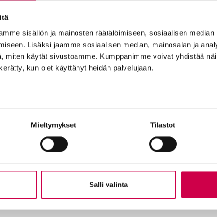
itä
mme sisällön ja mainosten räätälöimiseen, sosiaalisen median
iseen. Lisäksi jaamme sosiaalisen median, mainosalan ja analy
, miten käytät sivustoamme. Kumppanimme voivat yhdistää näitä t
n kerätty, kun olet käyttänyt heidän palvelujaan.
Tilaajapalvelu
Ole me
Sana-lehden kampanjat
Tilaa uuti
Kestotilaajan edut
Lähetä ju
Mieltymykset
Tilastot
Tilausehdot
Palaute t
Tietosuojalauseke
Suositte
Tilaajapalvelu
Sana-med
n
Osoitteenmuutokset
Mainosta
Salli valinta