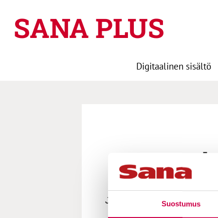
SANA PLUS
Digitaalinen sisältö
Roomalai
Jumala ei katso henkilöön.
Suostumus