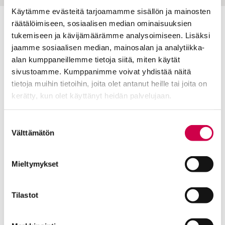
Käytämme evästeitä tarjoamamme sisällön ja mainosten
räätälöimiseen, sosiaalisen median ominaisuuksien
Toimitus
tukemiseen ja kävijämäärämme analysoimiseen. Lisäksi
jaamme sosiaalisen median, mainosalan ja analytiikka-
Yhteystiedot
alan kumppaneillemme tietoja siitä, miten käytät
Postiosoite
sivustoamme. Kumppanimme voivat yhdistää näitä
PL 48, 08101 LOHJA
tietoja muihin tietoihin, joita olet antanut heille tai joita on
kerätty, kun olet käyttänyt heidän palvelujaan.
Kust
antaja ja j
ulkaisija
Kansan Raamattuseuran Säätiö sr
Cookiebot >
Suostumuksen
Välttämätön
Tilaajapalvelu
valinta
Sana-lehden kampanjat
Kestotilaajan edut
Mieltymykset
Tilausehdot
Tietosuojalauseke
Tilastot
Tilaajapalvelu
Osoitteenmuutokset