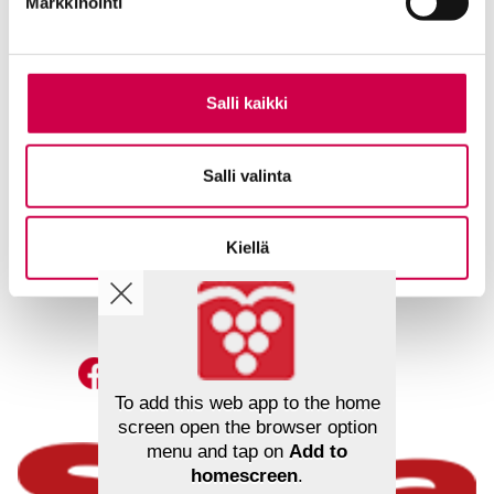
Markkinointi
Salli kaikki
Ole meihin yhteydessä
Tilaa uutiskirje
Salli valinta
Lähetä juttuvinkki
Palaute toimitukselle
Suosittele Sanaa
Kiellä
Sana-median lukijamatkat
Mainosta Sana-mediassa
To add this web app to the home
screen open the browser option
menu and tap on
Add to
homescreen
.