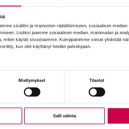
ttu Hollolassa Sanan Suvipäivillä 2022.
itä
mme sisällön ja mainosten räätälöimiseen, sosiaalisen median
iseen. Lisäksi jaamme sosiaalisen median, mainosalan ja analy
, miten käytät sivustoamme. Kumppanimme voivat yhdistää näitä t
n kerätty, kun olet käyttänyt heidän palvelujaan.
Tilaajapalvelu
Ole me
Sana-lehden kampanjat
Tilaa uuti
Mieltymykset
Tilastot
Kestotilaajan edut
Lähetä ju
Tilausehdot
Palaute t
Tietosuojalauseke
Suositte
Tilaajapalvelu
Sana-med
n
Osoitteenmuutokset
Mainosta
Salli valinta