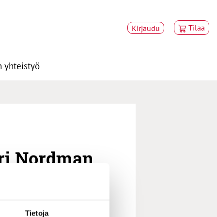
Tilaa
Kirjaudu
 yhteistyö
ari Nordman
Tietoja