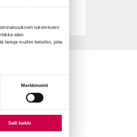
 ominaisuuksien tukemiseen
tiikka-alan
ietoja muihin tietoihin, joita
ihin yhteydessä
skirje
Markkinointi
ttuvinkki
oimitukselle
le Sanaa
ian lukijamatkat
 Sana-mediassa
Salli kaikki