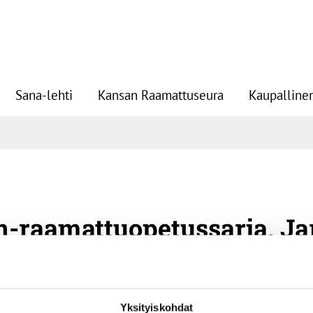
Sana-lehti
Kansan Raamattuseura
Kaupallinen
n-raamattuopetussarja, J
Jari Nordman
Yksityiskohdat