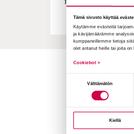
Raamattuopetukset nauhoite
Tämä sivusto käyttää eväste
Käytämme evästeitä tarjoama
ja kävijämäärämme analysoim
kumppaneillemme tietoja siitä
olet antanut heille tai joita o
Cookiebot >
Toimitus
Yhteystiedot
Suostumuksen
Välttämätön
valinta
Postiosoite
PL 48, 08101 LOHJA
Kust
antaja ja j
ulkaisija
Kansa
Raamattuseuran Säätiö sr
Kiellä