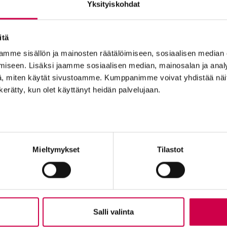
Yksityiskohdat
ttu Hollolassa Sanan Suvipäivillä 2022.
itä
mme sisällön ja mainosten räätälöimiseen, sosiaalisen median
iseen. Lisäksi jaamme sosiaalisen median, mainosalan ja analy
, miten käytät sivustoamme. Kumppanimme voivat yhdistää näitä t
n kerätty, kun olet käyttänyt heidän palvelujaan.
Tilaajapalvelu
Ole me
Sana-lehden kampanjat
Tilaa uuti
Mieltymykset
Tilastot
Kestotilaajan edut
Lähetä ju
Tilausehdot
Palaute t
Tietosuojalauseke
Suositte
Tilaajapalvelu
Sana-med
n
Osoitteenmuutokset
Mainosta
Salli valinta