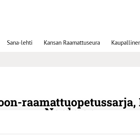
Sana-lehti
Kansan Raamattuseura
Kaupallinen
oon-raamattuopetussarja, 
Nordman
 Kristiina Nordman