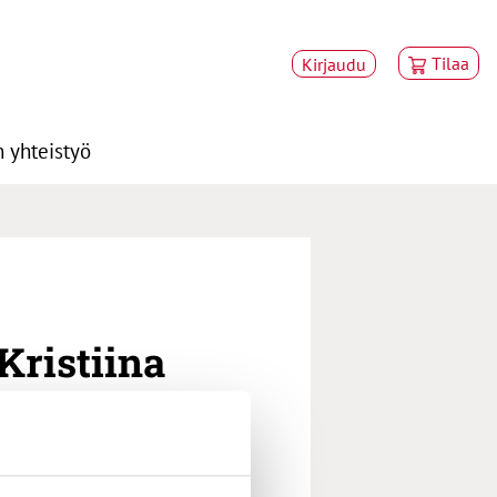
Tilaa
Kirjaudu
 yhteistyö
Kristiina