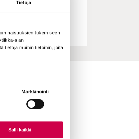
Tietoja
 ominaisuuksien tukemiseen
tiikka-alan
ietoja muihin tietoihin, joita
ihin yhteydessä
skirje
Markkinointi
ttuvinkki
oimitukselle
le Sanaa
ian lukijamatkat
 Sana-mediassa
Salli kaikki