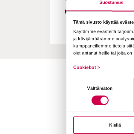
Suostumus
Raamattuopetukset nauhoite
Tämä sivusto käyttää eväste
Käytämme evästeitä tarjoama
ja kävijämäärämme analysoim
kumppaneillemme tietoja siitä
olet antanut heille tai joita o
Cookiebot >
Toimitus
Suostumuksen
Yhteystiedot
Välttämätön
valinta
Postiosoite
PL 48, 08101 LOHJA
Kust
antaja ja j
ulkaisija
Kansa
Raamattuseuran Säätiö sr
Kiellä